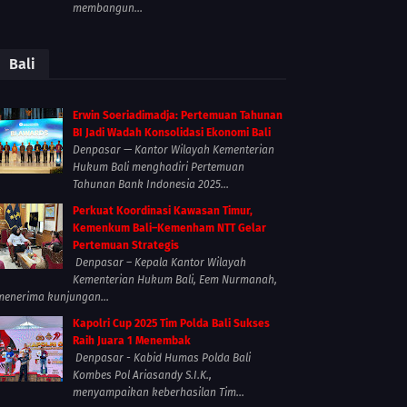
membangun...
Bali
Erwin Soeriadimadja: Pertemuan Tahunan
BI Jadi Wadah Konsolidasi Ekonomi Bali
Denpasar — Kantor Wilayah Kementerian
Hukum Bali menghadiri Pertemuan
Tahunan Bank Indonesia 2025...
Perkuat Koordinasi Kawasan Timur,
Kemenkum Bali–Kemenham NTT Gelar
Pertemuan Strategis
Denpasar – Kepala Kantor Wilayah
Kementerian Hukum Bali, Eem Nurmanah,
menerima kunjungan...
Kapolri Cup 2025 Tim Polda Bali Sukses
Raih Juara 1 Menembak
Denpasar - Kabid Humas Polda Bali
Kombes Pol Ariasandy S.I.K.,
menyampaikan keberhasilan Tim...