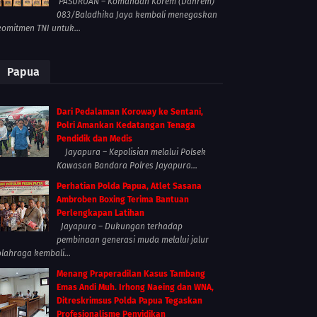
PASURUAN – Komandan Korem (Danrem)
083/Baladhika Jaya kembali menegaskan
komitmen TNI untuk...
Papua
Dari Pedalaman Koroway ke Sentani,
Polri Amankan Kedatangan Tenaga
Pendidik dan Medis
Jayapura – Kepolisian melalui Polsek
Kawasan Bandara Polres Jayapura...
Perhatian Polda Papua, Atlet Sasana
Ambroben Boxing Terima Bantuan
Perlengkapan Latihan
Jayapura – Dukungan terhadap
pembinaan generasi muda melalui jalur
olahraga kembali...
Menang Praperadilan Kasus Tambang
Emas Andi Muh. Irhong Naeing dan WNA,
Ditreskrimsus Polda Papua Tegaskan
Profesionalisme Penyidikan