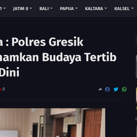
1
JATIM II
BALI
PAPUA
KALTARA
KALSEL
: Polres Gresik
namkan Budaya Tertib
Dini
0
t