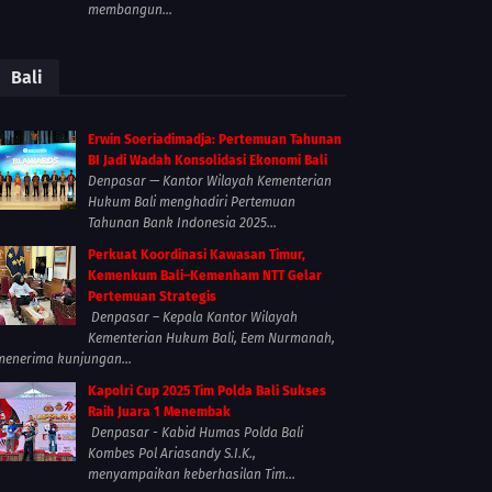
membangun...
Bali
Erwin Soeriadimadja: Pertemuan Tahunan
BI Jadi Wadah Konsolidasi Ekonomi Bali
Denpasar — Kantor Wilayah Kementerian
Hukum Bali menghadiri Pertemuan
Tahunan Bank Indonesia 2025...
Perkuat Koordinasi Kawasan Timur,
Kemenkum Bali–Kemenham NTT Gelar
Pertemuan Strategis
Denpasar – Kepala Kantor Wilayah
Kementerian Hukum Bali, Eem Nurmanah,
menerima kunjungan...
Kapolri Cup 2025 Tim Polda Bali Sukses
Raih Juara 1 Menembak
Denpasar - Kabid Humas Polda Bali
Kombes Pol Ariasandy S.I.K.,
menyampaikan keberhasilan Tim...