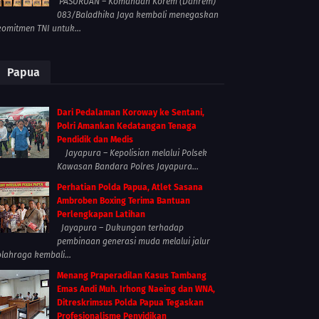
PASURUAN – Komandan Korem (Danrem)
083/Baladhika Jaya kembali menegaskan
komitmen TNI untuk...
Papua
Dari Pedalaman Koroway ke Sentani,
Polri Amankan Kedatangan Tenaga
Pendidik dan Medis
Jayapura – Kepolisian melalui Polsek
Kawasan Bandara Polres Jayapura...
Perhatian Polda Papua, Atlet Sasana
Ambroben Boxing Terima Bantuan
Perlengkapan Latihan
Jayapura – Dukungan terhadap
pembinaan generasi muda melalui jalur
olahraga kembali...
Menang Praperadilan Kasus Tambang
Emas Andi Muh. Irhong Naeing dan WNA,
Ditreskrimsus Polda Papua Tegaskan
Profesionalisme Penyidikan