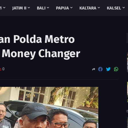
1
JATIM II
BALI
PAPUA
KALTARA
KALSEL
dan Polda Metro
n Money Changer
0
t