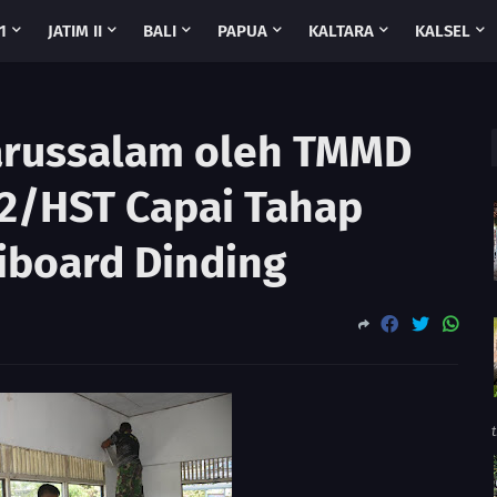
1
JATIM II
BALI
PAPUA
KALTARA
KALSEL
arussalam oleh TMMD
2/HST Capai Tahap
iboard Dinding
t