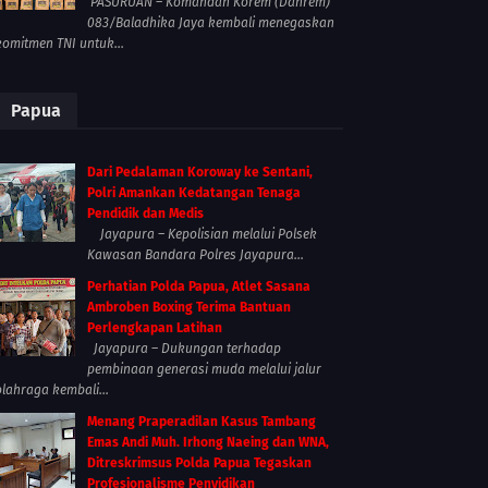
PASURUAN – Komandan Korem (Danrem)
083/Baladhika Jaya kembali menegaskan
komitmen TNI untuk...
Papua
Dari Pedalaman Koroway ke Sentani,
Polri Amankan Kedatangan Tenaga
Pendidik dan Medis
Jayapura – Kepolisian melalui Polsek
Kawasan Bandara Polres Jayapura...
Perhatian Polda Papua, Atlet Sasana
Ambroben Boxing Terima Bantuan
Perlengkapan Latihan
Jayapura – Dukungan terhadap
pembinaan generasi muda melalui jalur
olahraga kembali...
Menang Praperadilan Kasus Tambang
Emas Andi Muh. Irhong Naeing dan WNA,
Ditreskrimsus Polda Papua Tegaskan
Profesionalisme Penyidikan