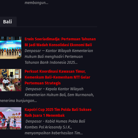
membangun...
Bali
Erwin Soeriadimadja: Pertemuan Tahunan
BI Jadi Wadah Konsolidasi Ekonomi Bali
Denpasar — Kantor Wilayah Kementerian
Hukum Bali menghadiri Pertemuan
Tahunan Bank Indonesia 2025...
Perkuat Koordinasi Kawasan Timur,
Kemenkum Bali–Kemenham NTT Gelar
Pertemuan Strategis
Denpasar – Kepala Kantor Wilayah
Kementerian Hukum Bali, Eem Nurmanah,
menerima kunjungan...
Kapolri Cup 2025 Tim Polda Bali Sukses
Raih Juara 1 Menembak
Denpasar - Kabid Humas Polda Bali
Kombes Pol Ariasandy S.I.K.,
menyampaikan keberhasilan Tim...