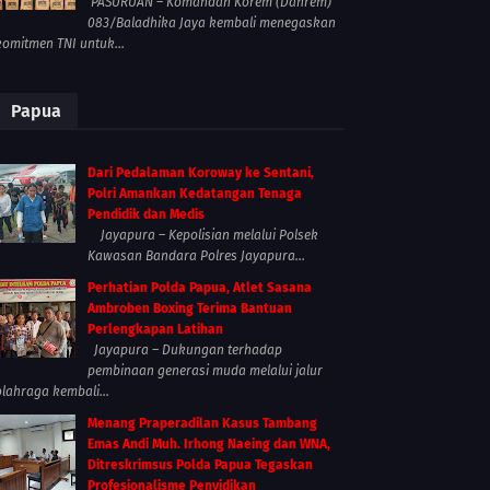
PASURUAN – Komandan Korem (Danrem)
083/Baladhika Jaya kembali menegaskan
komitmen TNI untuk...
Papua
Dari Pedalaman Koroway ke Sentani,
Polri Amankan Kedatangan Tenaga
Pendidik dan Medis
Jayapura – Kepolisian melalui Polsek
Kawasan Bandara Polres Jayapura...
Perhatian Polda Papua, Atlet Sasana
Ambroben Boxing Terima Bantuan
Perlengkapan Latihan
Jayapura – Dukungan terhadap
pembinaan generasi muda melalui jalur
olahraga kembali...
Menang Praperadilan Kasus Tambang
Emas Andi Muh. Irhong Naeing dan WNA,
Ditreskrimsus Polda Papua Tegaskan
Profesionalisme Penyidikan