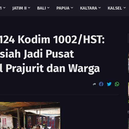
1
JATIM II
BALI
PAPUA
KALTARA
KALSEL
124 Kodim 1002/HST:
iah Jadi Pusat
 Prajurit dan Warga
t