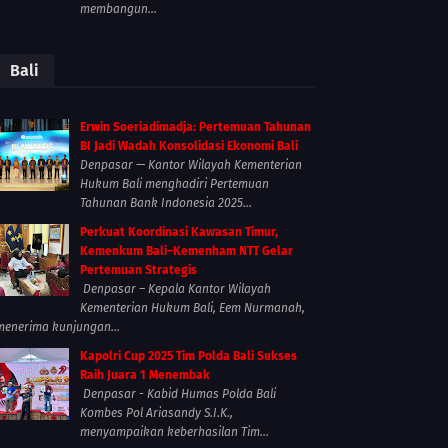
membangun...
Bali
Erwin Soeriadimadja: Pertemuan Tahunan
BI Jadi Wadah Konsolidasi Ekonomi Bali
Denpasar — Kantor Wilayah Kementerian
Hukum Bali menghadiri Pertemuan
Tahunan Bank Indonesia 2025...
Perkuat Koordinasi Kawasan Timur,
Kemenkum Bali–Kemenham NTT Gelar
Pertemuan Strategis
Denpasar – Kepala Kantor Wilayah
Kementerian Hukum Bali, Eem Nurmanah,
menerima kunjungan...
Kapolri Cup 2025 Tim Polda Bali Sukses
Raih Juara 1 Menembak
Denpasar - Kabid Humas Polda Bali
Kombes Pol Ariasandy S.I.K.,
menyampaikan keberhasilan Tim...