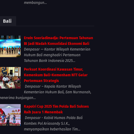
membangun...
Bali
Erwin Soeriadimadja: Pertemuan Tahunan
BI Jadi Wadah Konsolidasi Ekonomi Bali
Denpasar — Kantor Wilayah Kementerian
Hukum Bali menghadiri Pertemuan
Tahunan Bank Indonesia 2025...
Perkuat Koordinasi Kawasan Timur,
Kemenkum Bali–Kemenham NTT Gelar
Pertemuan Strategis
Denpasar – Kepala Kantor Wilayah
Kementerian Hukum Bali, Eem Nurmanah,
menerima kunjungan...
Kapolri Cup 2025 Tim Polda Bali Sukses
Raih Juara 1 Menembak
Denpasar - Kabid Humas Polda Bali
Kombes Pol Ariasandy S.I.K.,
menyampaikan keberhasilan Tim...