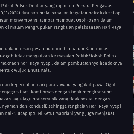
ht Patrol Polsek Denbar yang dipimpin Perwira Pengawas
0/3/2024) dini hari melaksanakan kegiatan patroli di setiap
 dengan menyambangi tempat membuat Ogoh-ogoh dalam
kan di malam Pengrupukan rangkaian pelaksanaan Hari Raya
yampaikan pesan pesan maupun himbauan Kamtibmas
goh tidak mengaitkan ke masalah Politik/tokoh Politik
 pemaknaan hari Raya Nyepi, dalam pembuatannya hendaknya
rbentuk wujud Bhuta Kala.
an dan keperdulian dari para yowana yang ikut pawai Ogoh-
menjaga situasi Kamtibmas dengan tidak mengkonsumsi
akan lagu-lagu housemusik yang tidak sesuai dengan
 nyaman dan kondusif, sehingga rangkaian Hari Raya Nyepi
n baik", ucap Iptu Ni Ketut Madriani yang juga menjabat