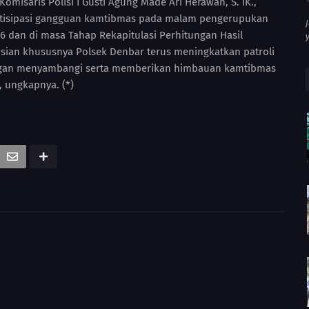
misaris Polisi I Gusti Agung Made Ari Herawan, S. IK.,
isipasi gangguan kamtibmas pada malam pengerupukan
46 dan di masa Tahap Rekapitulasi Perhitungan Hasil
isian khususnya Polsek Denbar terus meningkatkan patroli
engan menyambangi serta memberikan himbauan kamtibmas
 ungkapnya. (*)