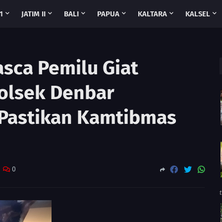
1
JATIM II
BALI
PAPUA
KALTARA
KALSEL
asca Pemilu Giat
Polsek Denbar
 Pastikan Kamtibmas
0
t