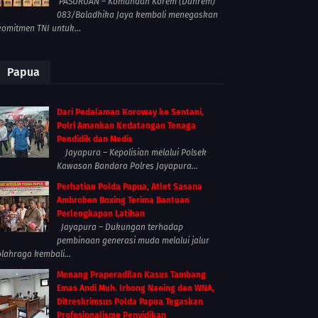
PASURUAN – Komandan Korem (Danrem)
083/Baladhika Jaya kembali menegaskan
komitmen TNI untuk...
Papua
Dari Pedalaman Koroway ke Sentani,
Polri Amankan Kedatangan Tenaga
Pendidik dan Medis
Jayapura – Kepolisian melalui Polsek
Kawasan Bandara Polres Jayapura...
Perhatian Polda Papua, Atlet Sasana
Ambroben Boxing Terima Bantuan
Perlengkapan Latihan
Jayapura – Dukungan terhadap
pembinaan generasi muda melalui jalur
olahraga kembali...
Menang Praperadilan Kasus Tambang
Emas Andi Muh. Irhong Naeing dan WNA,
Ditreskrimsus Polda Papua Tegaskan
Profesionalisme Penyidikan