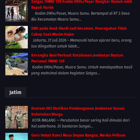
Satgas TMMD 129 Kodim 0904/Paser Bongkar Rumah milik
Bapak Harim
Kodim 0904/Paser, Muara Samu. Bertempat di RT 3 Desa
Biu Kecamatan Muara Samu...
DBD pada Anak Masih Jadi Ancaman, Pencegahan Tidak
Cukup Saat Musim Hujan
Jakarta, 31 Juli 2026 – Memasuki tahun ajaran baru, orang
tua diingatkan untuk tidak...
Kerangka Besi Perkuat Ketahanan Jembatan Buatan
Personel TMMD 129
Kodim 0904/Paser, Muara Samu. Untuk mendapatkan hasil
yang maksimal dalam kegiatan Satgas...
Jatim
Danrem 083 Pastikan Pembangunan Jembatan Sesuai
Kebutuhan Warga
KOTA MALANG — Perubahan besar sering kali dimulai dari
hal sederhana. Di bantaran Sungai...
Guru Hebat Kunci Masa Depan Bangsa, Menko Polkam