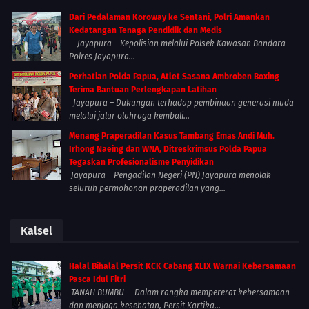
Dari Pedalaman Koroway ke Sentani, Polri Amankan
Kedatangan Tenaga Pendidik dan Medis
Jayapura – Kepolisian melalui Polsek Kawasan Bandara
Polres Jayapura...
Perhatian Polda Papua, Atlet Sasana Ambroben Boxing
Terima Bantuan Perlengkapan Latihan
Jayapura – Dukungan terhadap pembinaan generasi muda
melalui jalur olahraga kembali...
Menang Praperadilan Kasus Tambang Emas Andi Muh.
Irhong Naeing dan WNA, Ditreskrimsus Polda Papua
Tegaskan Profesionalisme Penyidikan
Jayapura – Pengadilan Negeri (PN) Jayapura menolak
seluruh permohonan praperadilan yang...
Kalsel
Halal Bihalal Persit KCK Cabang XLIX Warnai Kebersamaan
Pasca Idul Fitri
TANAH BUMBU — Dalam rangka mempererat kebersamaan
dan menjaga kesehatan, Persit Kartika...