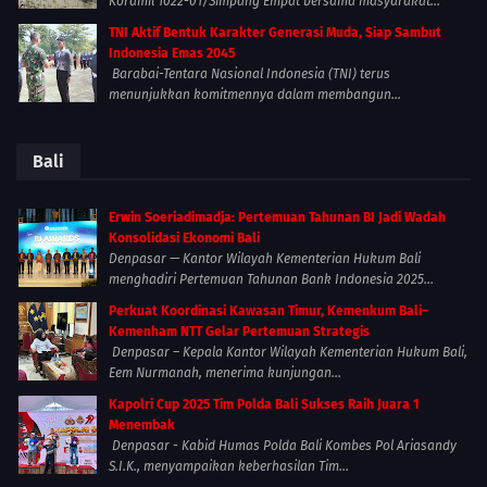
Koramil 1022-01/Simpang Empat bersama masyarakat...
TNI Aktif Bentuk Karakter Generasi Muda, Siap Sambut
Indonesia Emas 2045
Barabai-Tentara Nasional Indonesia (TNI) terus
menunjukkan komitmennya dalam membangun...
Bali
Erwin Soeriadimadja: Pertemuan Tahunan BI Jadi Wadah
Konsolidasi Ekonomi Bali
Denpasar — Kantor Wilayah Kementerian Hukum Bali
menghadiri Pertemuan Tahunan Bank Indonesia 2025...
Perkuat Koordinasi Kawasan Timur, Kemenkum Bali–
Kemenham NTT Gelar Pertemuan Strategis
Denpasar – Kepala Kantor Wilayah Kementerian Hukum Bali,
Eem Nurmanah, menerima kunjungan...
Kapolri Cup 2025 Tim Polda Bali Sukses Raih Juara 1
Menembak
Denpasar - Kabid Humas Polda Bali Kombes Pol Ariasandy
S.I.K., menyampaikan keberhasilan Tim...