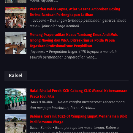
Polres Jayapura...
Perhatian Polda Papua, Atlet Sasana Ambroben Boxing
Terima Bantuan Perlengkapan Latihan
Jayapura – Dukungan terhadap pembinaan generasi muda
melalui jalur olahraga kembali...
Menang Praperadilan Kasus Tambang Emas Andi Muh.
Irhong Naeing dan WNA, Ditreskrimsus Polda Papua
Tegaskan Profesionalisme Penyidikan
Jayapura – Pengadilan Negeri (PN) Jayapura menolak
seluruh permohonan praperadilan yang...
Kalsel
Halal Bihalal Persit KCK Cabang XLIX Warnai Kebersamaan
Pasca Idul Fitri
TANAH BUMBU — Dalam rangka mempererat kebersamaan
dan menjaga kesehatan, Persit Kartika...
Babinsa Koramil 1022-01/Simpang Empat Menanaman Bibit
Padi Bersama Warga
Tanah Bumbu - Guna percepatan masa tanam, Babinsa