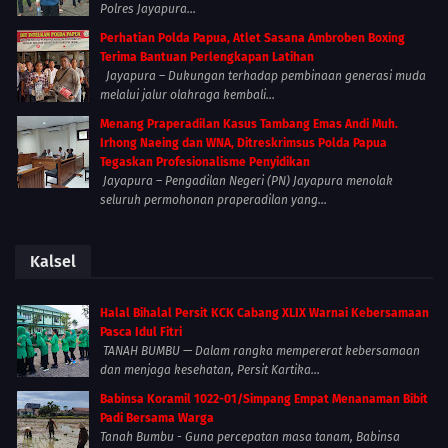
Polres Jayapura...
Perhatian Polda Papua, Atlet Sasana Ambroben Boxing
Terima Bantuan Perlengkapan Latihan
Jayapura – Dukungan terhadap pembinaan generasi muda
melalui jalur olahraga kembali...
Menang Praperadilan Kasus Tambang Emas Andi Muh.
Irhong Naeing dan WNA, Ditreskrimsus Polda Papua
Tegaskan Profesionalisme Penyidikan
Jayapura – Pengadilan Negeri (PN) Jayapura menolak
seluruh permohonan praperadilan yang...
Kalsel
Halal Bihalal Persit KCK Cabang XLIX Warnai Kebersamaan
Pasca Idul Fitri
TANAH BUMBU — Dalam rangka mempererat kebersamaan
dan menjaga kesehatan, Persit Kartika...
Babinsa Koramil 1022-01/Simpang Empat Menanaman Bibit
Padi Bersama Warga
Tanah Bumbu - Guna percepatan masa tanam, Babinsa