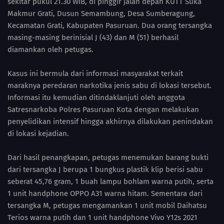
sekitar pukul 21.30 WIB, di pinggir jalan depan KUTT Suka
Makmur Grati, Dusun Semambung, Desa Sumberagung,
Kecamatan Grati, Kabupaten Pasuruan. Dua orang tersangka
masing-masing berinisial J (43) dan M (51) berhasil
diamankan oleh petugas.
Kasus ini bermula dari informasi masyarakat terkait
maraknya peredaran narkotika jenis sabu di lokasi tersebut.
Informasi itu kemudian ditindaklanjuti oleh anggota
Satresnarkoba Polres Pasuruan Kota dengan melakukan
penyelidikan intensif hingga akhirnya dilakukan penindakan
di lokasi kejadian.
Dari hasil penangkapan, petugas menemukan barang bukti
dari tersangka J berupa 1 bungkus plastik klip berisi sabu
seberat 45,76 gram, 1 buah lampu bohlam warna putih, serta
1 unit handphone OPPO A31 warna hitam. Sementara dari
tersangka M, petugas mengamankan 1 unit mobil Daihatsu
Terios warna putih dan 1 unit handphone Vivo Y12s 2021