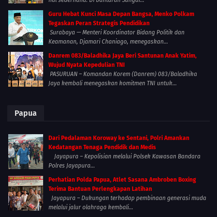
hal sederhana. Di bantaran Sungai...
Guru Hebat Kunci Masa Depan Bangsa, Menko Polkam
Tegaskan Peran Strategis Pendidikan
Surabaya — Menteri Koordinator Bidang Politik dan
Keamanan, Djamari Chaniago, menegaskan...
Danrem 083/Baladhika Jaya Beri Santunan Anak Yatim,
Wujud Nyata Kepedulian TNI
PASURUAN – Komandan Korem (Danrem) 083/Baladhika
Jaya kembali menegaskan komitmen TNI untuk...
Papua
Dari Pedalaman Koroway ke Sentani, Polri Amankan
Kedatangan Tenaga Pendidik dan Medis
Jayapura – Kepolisian melalui Polsek Kawasan Bandara
Polres Jayapura...
Perhatian Polda Papua, Atlet Sasana Ambroben Boxing
Terima Bantuan Perlengkapan Latihan
Jayapura – Dukungan terhadap pembinaan generasi muda
melalui jalur olahraga kembali...