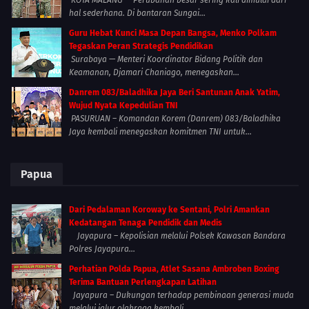
KOTA MALANG — Perubahan besar sering kali dimulai dari
hal sederhana. Di bantaran Sungai...
Guru Hebat Kunci Masa Depan Bangsa, Menko Polkam
Tegaskan Peran Strategis Pendidikan
Surabaya — Menteri Koordinator Bidang Politik dan
Keamanan, Djamari Chaniago, menegaskan...
Danrem 083/Baladhika Jaya Beri Santunan Anak Yatim,
Wujud Nyata Kepedulian TNI
PASURUAN – Komandan Korem (Danrem) 083/Baladhika
Jaya kembali menegaskan komitmen TNI untuk...
Papua
Dari Pedalaman Koroway ke Sentani, Polri Amankan
Kedatangan Tenaga Pendidik dan Medis
Jayapura – Kepolisian melalui Polsek Kawasan Bandara
Polres Jayapura...
Perhatian Polda Papua, Atlet Sasana Ambroben Boxing
Terima Bantuan Perlengkapan Latihan
Jayapura – Dukungan terhadap pembinaan generasi muda
melalui jalur olahraga kembali...