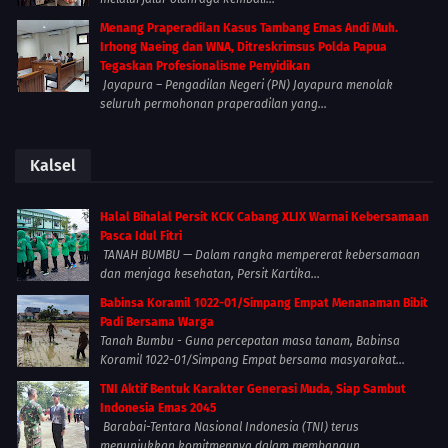
Menang Praperadilan Kasus Tambang Emas Andi Muh.
Irhong Naeing dan WNA, Ditreskrimsus Polda Papua
Tegaskan Profesionalisme Penyidikan
Jayapura – Pengadilan Negeri (PN) Jayapura menolak
seluruh permohonan praperadilan yang...
Kalsel
Halal Bihalal Persit KCK Cabang XLIX Warnai Kebersamaan
Pasca Idul Fitri
TANAH BUMBU — Dalam rangka mempererat kebersamaan
dan menjaga kesehatan, Persit Kartika...
Babinsa Koramil 1022-01/Simpang Empat Menanaman Bibit
Padi Bersama Warga
Tanah Bumbu - Guna percepatan masa tanam, Babinsa
Koramil 1022-01/Simpang Empat bersama masyarakat...
TNI Aktif Bentuk Karakter Generasi Muda, Siap Sambut
Indonesia Emas 2045
Barabai-Tentara Nasional Indonesia (TNI) terus
menunjukkan komitmennya dalam membangun...