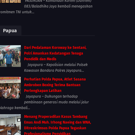
PASURUAN – Komandan Korem (Danrem)
083/Baladhika Jaya kembali menegaskan
komitmen TNI untuk...
Papua
Dari Pedalaman Koroway ke Sentani,
Polri Amankan Kedatangan Tenaga
Pendidik dan Medis
Jayapura – Kepolisian melalui Polsek
Kawasan Bandara Polres Jayapura...
Perhatian Polda Papua, Atlet Sasana
Ambroben Boxing Terima Bantuan
Perlengkapan Latihan
Jayapura – Dukungan terhadap
pembinaan generasi muda melalui jalur
olahraga kembali...
Menang Praperadilan Kasus Tambang
Emas Andi Muh. Irhong Naeing dan WNA,
Ditreskrimsus Polda Papua Tegaskan
Profesionalisme Penyidikan