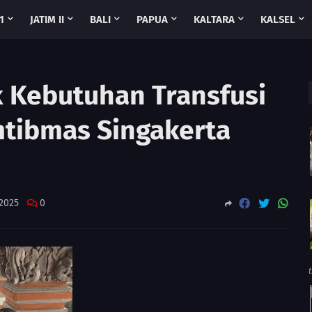
1
JATIM II
BALI
PAPUA
KALTARA
KALSEL
 Kebutuhan Transfusi
tibmas Singakerta
2025
0
t