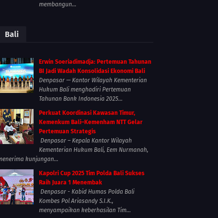
membangun...
Bali
Erwin Soeriadimadja: Pertemuan Tahunan
BI Jadi Wadah Konsolidasi Ekonomi Bali
Denpasar — Kantor Wilayah Kementerian
Hukum Bali menghadiri Pertemuan
Tahunan Bank Indonesia 2025...
Perkuat Koordinasi Kawasan Timur,
Kemenkum Bali–Kemenham NTT Gelar
Pertemuan Strategis
Denpasar – Kepala Kantor Wilayah
Kementerian Hukum Bali, Eem Nurmanah,
menerima kunjungan...
Kapolri Cup 2025 Tim Polda Bali Sukses
Raih Juara 1 Menembak
Denpasar - Kabid Humas Polda Bali
Kombes Pol Ariasandy S.I.K.,
menyampaikan keberhasilan Tim...