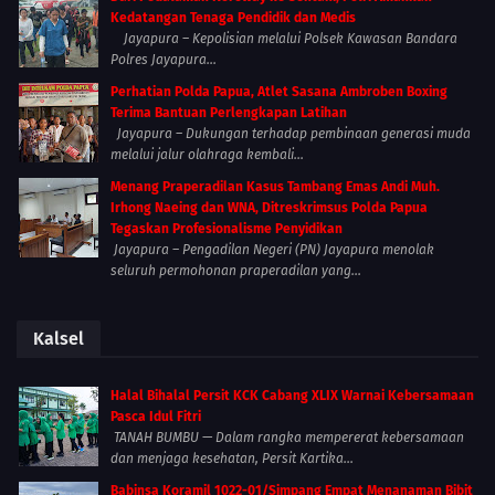
Kedatangan Tenaga Pendidik dan Medis
Jayapura – Kepolisian melalui Polsek Kawasan Bandara
Polres Jayapura...
Perhatian Polda Papua, Atlet Sasana Ambroben Boxing
Terima Bantuan Perlengkapan Latihan
Jayapura – Dukungan terhadap pembinaan generasi muda
melalui jalur olahraga kembali...
Menang Praperadilan Kasus Tambang Emas Andi Muh.
Irhong Naeing dan WNA, Ditreskrimsus Polda Papua
Tegaskan Profesionalisme Penyidikan
Jayapura – Pengadilan Negeri (PN) Jayapura menolak
seluruh permohonan praperadilan yang...
Kalsel
Halal Bihalal Persit KCK Cabang XLIX Warnai Kebersamaan
Pasca Idul Fitri
TANAH BUMBU — Dalam rangka mempererat kebersamaan
dan menjaga kesehatan, Persit Kartika...
Babinsa Koramil 1022-01/Simpang Empat Menanaman Bibit