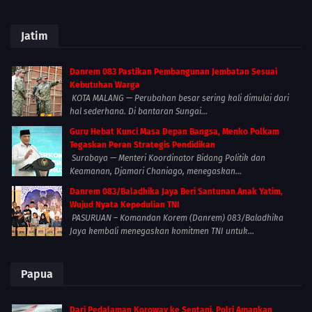
Jatim
Danrem 083 Pastikan Pembangunan Jembatan Sesuai
Kebutuhan Warga
KOTA MALANG — Perubahan besar sering kali dimulai dari
hal sederhana. Di bantaran Sungai...
Guru Hebat Kunci Masa Depan Bangsa, Menko Polkam
Tegaskan Peran Strategis Pendidikan
Surabaya — Menteri Koordinator Bidang Politik dan
Keamanan, Djamari Chaniago, menegaskan...
Danrem 083/Baladhika Jaya Beri Santunan Anak Yatim,
Wujud Nyata Kepedulian TNI
PASURUAN – Komandan Korem (Danrem) 083/Baladhika
Jaya kembali menegaskan komitmen TNI untuk...
Papua
Dari Pedalaman Koroway ke Sentani, Polri Amankan