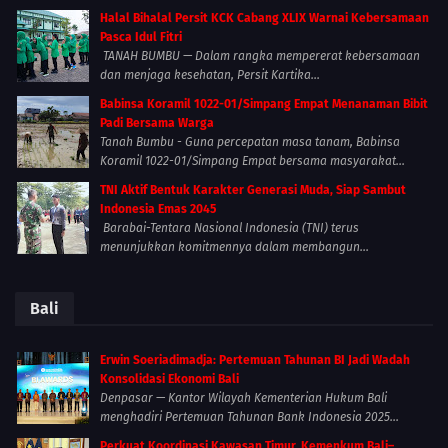
Halal Bihalal Persit KCK Cabang XLIX Warnai Kebersamaan
Pasca Idul Fitri
TANAH BUMBU — Dalam rangka mempererat kebersamaan
dan menjaga kesehatan, Persit Kartika...
Babinsa Koramil 1022-01/Simpang Empat Menanaman Bibit
Padi Bersama Warga
Tanah Bumbu - Guna percepatan masa tanam, Babinsa
Koramil 1022-01/Simpang Empat bersama masyarakat...
TNI Aktif Bentuk Karakter Generasi Muda, Siap Sambut
Indonesia Emas 2045
Barabai-Tentara Nasional Indonesia (TNI) terus
menunjukkan komitmennya dalam membangun...
Bali
Erwin Soeriadimadja: Pertemuan Tahunan BI Jadi Wadah
Konsolidasi Ekonomi Bali
Denpasar — Kantor Wilayah Kementerian Hukum Bali
menghadiri Pertemuan Tahunan Bank Indonesia 2025...
Perkuat Koordinasi Kawasan Timur, Kemenkum Bali–