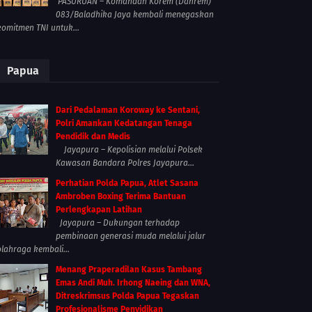
PASURUAN – Komandan Korem (Danrem)
083/Baladhika Jaya kembali menegaskan
komitmen TNI untuk...
Papua
Dari Pedalaman Koroway ke Sentani,
Polri Amankan Kedatangan Tenaga
Pendidik dan Medis
Jayapura – Kepolisian melalui Polsek
Kawasan Bandara Polres Jayapura...
Perhatian Polda Papua, Atlet Sasana
Ambroben Boxing Terima Bantuan
Perlengkapan Latihan
Jayapura – Dukungan terhadap
pembinaan generasi muda melalui jalur
olahraga kembali...
Menang Praperadilan Kasus Tambang
Emas Andi Muh. Irhong Naeing dan WNA,
Ditreskrimsus Polda Papua Tegaskan
Profesionalisme Penyidikan