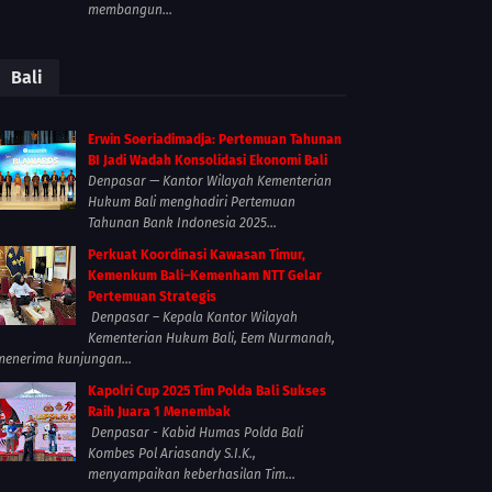
membangun...
Bali
Erwin Soeriadimadja: Pertemuan Tahunan
BI Jadi Wadah Konsolidasi Ekonomi Bali
Denpasar — Kantor Wilayah Kementerian
Hukum Bali menghadiri Pertemuan
Tahunan Bank Indonesia 2025...
Perkuat Koordinasi Kawasan Timur,
Kemenkum Bali–Kemenham NTT Gelar
Pertemuan Strategis
Denpasar – Kepala Kantor Wilayah
Kementerian Hukum Bali, Eem Nurmanah,
menerima kunjungan...
Kapolri Cup 2025 Tim Polda Bali Sukses
Raih Juara 1 Menembak
Denpasar - Kabid Humas Polda Bali
Kombes Pol Ariasandy S.I.K.,
menyampaikan keberhasilan Tim...