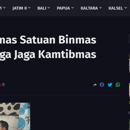
1
JATIM II
BALI
PAPUA
KALTARA
KALSEL
as Satuan Binmas
rga Jaga Kamtibmas
0
t