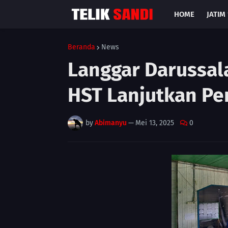
HOME
JATIM 
Beranda
News
Langgar Darussa
HST Lanjutkan Pe
by
Abimanyu
—
Mei 13, 2025
0