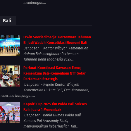
membangun...
Bali
Erwin Soeriadimadja: Pertemuan Tahunan
BI Jadi Wadah Konsolidasi Ekonomi Bali
Denpasar — Kantor Wilayah Kementerian
Hukum Bali menghadiri Pertemuan
Tahunan Bank Indonesia 2025...
Perkuat Koordinasi Kawasan Timur,
Kemenkum Bali–Kemenham NTT Gelar
Pertemuan Strategis
Denpasar – Kepala Kantor Wilayah
Kementerian Hukum Bali, Eem Nurmanah,
menerima kunjungan...
Kapolri Cup 2025 Tim Polda Bali Sukses
Raih Juara 1 Menembak
Denpasar - Kabid Humas Polda Bali
Kombes Pol Ariasandy S.I.K.,
menyampaikan keberhasilan Tim...