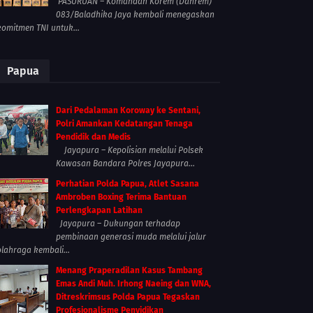
PASURUAN – Komandan Korem (Danrem)
083/Baladhika Jaya kembali menegaskan
komitmen TNI untuk...
Papua
Dari Pedalaman Koroway ke Sentani,
Polri Amankan Kedatangan Tenaga
Pendidik dan Medis
Jayapura – Kepolisian melalui Polsek
Kawasan Bandara Polres Jayapura...
Perhatian Polda Papua, Atlet Sasana
Ambroben Boxing Terima Bantuan
Perlengkapan Latihan
Jayapura – Dukungan terhadap
pembinaan generasi muda melalui jalur
olahraga kembali...
Menang Praperadilan Kasus Tambang
Emas Andi Muh. Irhong Naeing dan WNA,
Ditreskrimsus Polda Papua Tegaskan
Profesionalisme Penyidikan