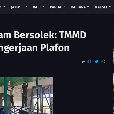
1
JATIM II
BALI
PAPUA
KALTARA
KALSEL
lam Bersolek: TMMD
ngerjaan Plafon
t