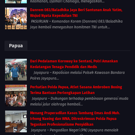
Keamanan, Djamari Chaniago, menegaskan...
Danrem 083/Baladhika Jaya Beri Santunan Anak Yatim,
Wujud Nyata Kepedulian TNI
PASURUAN – Komandan Korem (Danrem) 083/Baladhika
Jaya kembali menegaskan komitmen TNI untuk...
Papua
Dari Pedalaman Koroway ke Sentani, Polri Amankan
Kedatangan Tenaga Pendidik dan Medis
Jayapura – Kepolisian melalui Polsek Kawasan Bandara
Polres Jayapura...
Perhatian Polda Papua, Atlet Sasana Ambroben Boxing
Terima Bantuan Perlengkapan Latihan
Jayapura – Dukungan terhadap pembinaan generasi muda
melalui jalur olahraga kembali...
Menang Praperadilan Kasus Tambang Emas Andi Muh.
Irhong Naeing dan WNA, Ditreskrimsus Polda Papua
Tegaskan Profesionalisme Penyidikan
Jayapura – Pengadilan Negeri (PN) Jayapura menolak