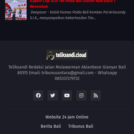
Kapolri Cup 2025 Tim Polda Bali Sukses Raih Juara 1
Menembak
Denpasar - Kabid Humas Polda Bali Kombes Pol Ariasandy
S.I.K., menyampaikan keberhasilan Tim...
Teliksandi Redaksi Jalan Mulawarman Abianbase Gianyar Bali
80515 Email: tribunusantara@gmail.com - Whatsapp
085337279732
Website 24 Jam Online
Berita Bali
Tribunus Bali