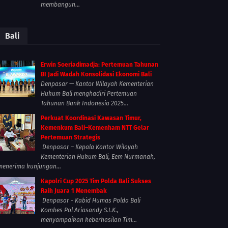
membangun...
Bali
Erwin Soeriadimadja: Pertemuan Tahunan
BI Jadi Wadah Konsolidasi Ekonomi Bali
Denpasar — Kantor Wilayah Kementerian
Hukum Bali menghadiri Pertemuan
Tahunan Bank Indonesia 2025...
Perkuat Koordinasi Kawasan Timur,
Kemenkum Bali–Kemenham NTT Gelar
Pertemuan Strategis
Denpasar – Kepala Kantor Wilayah
Kementerian Hukum Bali, Eem Nurmanah,
menerima kunjungan...
Kapolri Cup 2025 Tim Polda Bali Sukses
Raih Juara 1 Menembak
Denpasar - Kabid Humas Polda Bali
Kombes Pol Ariasandy S.I.K.,
menyampaikan keberhasilan Tim...