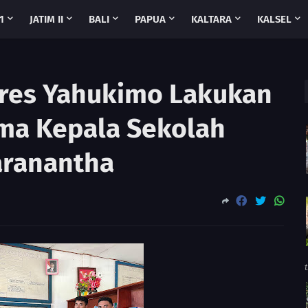
1
JATIM II
BALI
PAPUA
KALTARA
KALSEL
olres Yahukimo Lakukan
ma Kepala Sekolah
ranantha
t