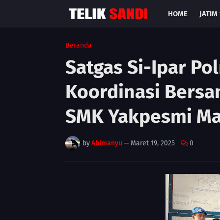
HOME
JATIM 
Beranda
Satgas Si-Ipar P
Koordinasi Bersa
SMK Yakpesmi Ma
by
Abimanyu
—
Maret 19, 2025
0