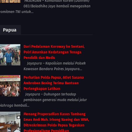
PASURUAN – Komandan Korem (Danrem)
083/Baladhika Jaya kembali menegaskan
komitmen TNI untuk...
Papua
Dari Pedalaman Koroway ke Sentani,
Polri Amankan Kedatangan Tenaga
Pendidik dan Medis
Jayapura – Kepolisian melalui Polsek
Kawasan Bandara Polres Jayapura...
Perhatian Polda Papua, Atlet Sasana
Ambroben Boxing Terima Bantuan
Perlengkapan Latihan
Jayapura – Dukungan terhadap
pembinaan generasi muda melalui jalur
olahraga kembali...
Menang Praperadilan Kasus Tambang
Emas Andi Muh. Irhong Naeing dan WNA,
Ditreskrimsus Polda Papua Tegaskan
Profesionalisme Penyidikan