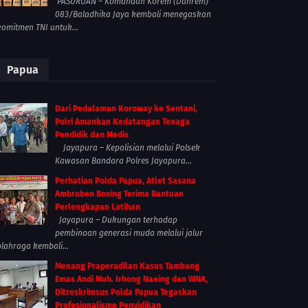
PASURUAN – Komandan Korem (Danrem)
083/Baladhika Jaya kembali menegaskan
komitmen TNI untuk...
Papua
Dari Pedalaman Koroway ke Sentani,
Polri Amankan Kedatangan Tenaga
Pendidik dan Medis
Jayapura – Kepolisian melalui Polsek
Kawasan Bandara Polres Jayapura...
Perhatian Polda Papua, Atlet Sasana
Ambroben Boxing Terima Bantuan
Perlengkapan Latihan
Jayapura – Dukungan terhadap
pembinaan generasi muda melalui jalur
olahraga kembali...
Menang Praperadilan Kasus Tambang
Emas Andi Muh. Irhong Naeing dan WNA,
Ditreskrimsus Polda Papua Tegaskan
Profesionalisme Penyidikan