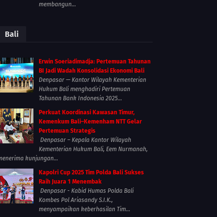
membangun...
Bali
Erwin Soeriadimadja: Pertemuan Tahunan
BI Jadi Wadah Konsolidasi Ekonomi Bali
Denpasar — Kantor Wilayah Kementerian
Hukum Bali menghadiri Pertemuan
Tahunan Bank Indonesia 2025...
Perkuat Koordinasi Kawasan Timur,
Kemenkum Bali–Kemenham NTT Gelar
Pertemuan Strategis
Denpasar – Kepala Kantor Wilayah
Kementerian Hukum Bali, Eem Nurmanah,
menerima kunjungan...
Kapolri Cup 2025 Tim Polda Bali Sukses
Raih Juara 1 Menembak
Denpasar - Kabid Humas Polda Bali
Kombes Pol Ariasandy S.I.K.,
menyampaikan keberhasilan Tim...