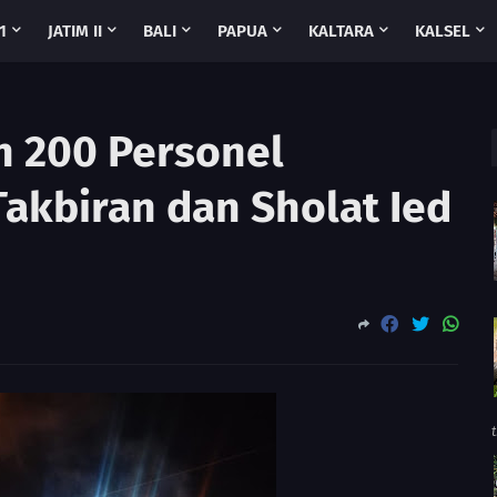
1
JATIM II
BALI
PAPUA
KALTARA
KALSEL
n 200 Personel
kbiran dan Sholat Ied
t