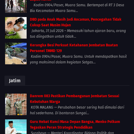
Kodim 0904/Paser, Muara Samu. Bertempat di RT 3 Desa
Biu Kecamatan Muara Samu...
DBD pada Anak Masih Jadi Ancaman, Pencegahan Tidak
Cukup Saat Musim Hujan
Jakarta, 31 Juli 2026 – Memasuki tahun ajaran baru, orang
tua diingatkan untuk tidak...
Kerangka Besi Perkuat Ketahanan Jembatan Buatan
Personel TMMD 129
Kodim 0904/Paser, Muara Samu. Untuk mendapatkan hasil
yang maksimal dalam kegiatan Satgas...
Jatim
Danrem 083 Pastikan Pembangunan Jembatan Sesuai
Kebutuhan Warga
KOTA MALANG — Perubahan besar sering kali dimulai dari
hal sederhana. Di bantaran Sungai...
Guru Hebat Kunci Masa Depan Bangsa, Menko Polkam
Tegaskan Peran Strategis Pendidikan
Surabaya — Menteri Koordinator Bidang Politik dan