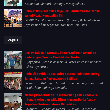
Keamanan, Djamari Chaniago, menegaskan...
Danrem 083/Baladhika Jaya Beri Santunan Anak Yatim,
Wujud Nyata Kepedulian TNI
PASURUAN – Komandan Korem (Danrem) 083/Baladhika
Jaya kembali menegaskan komitmen TNI untuk...
Papua
Dari Pedalaman Koroway ke Sentani, Polri Amankan
Kedatangan Tenaga Pendidik dan Medis
Jayapura – Kepolisian melalui Polsek Kawasan Bandara
Polres Jayapura...
Perhatian Polda Papua, Atlet Sasana Ambroben Boxing
Terima Bantuan Perlengkapan Latihan
Jayapura – Dukungan terhadap pembinaan generasi muda
melalui jalur olahraga kembali...
Menang Praperadilan Kasus Tambang Emas Andi Muh.
Irhong Naeing dan WNA, Ditreskrimsus Polda Papua
Tegaskan Profesionalisme Penyidikan
Jayapura – Pengadilan Negeri (PN) Jayapura menolak