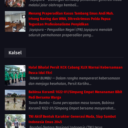
melalui jalur olahraga kembali...
Menang Praperadilan Kasus Tambang Emas Andi Muh.
Irhong Naeing dan WNA, Ditreskrimsus Polda Papua
Tegaskan Profesionalisme Penyidikan
Jayapura – Pengadilan Negeri (PN) Jayapura menolak
seluruh permohonan praperadilan yang...
Kalsel
Halal Bihalal Persit KCK Cabang XLIX Warnai Kebersamaan
Pasca Idul Fitri
TANAH BUMBU — Dalam rangka mempererat kebersamaan
dan menjaga kesehatan, Persit Kartika...
Babinsa Koramil 1022-01/Simpang Empat Menanaman Bibit
Padi Bersama Warga
Tanah Bumbu - Guna percepatan masa tanam, Babinsa
Koramil 1022-01/Simpang Empat bersama masyarakat...
TNI Aktif Bentuk Karakter Generasi Muda, Siap Sambut
Indonesia Emas 2045
Barabai-Tentara Nasional Indonesia (TNI) terus