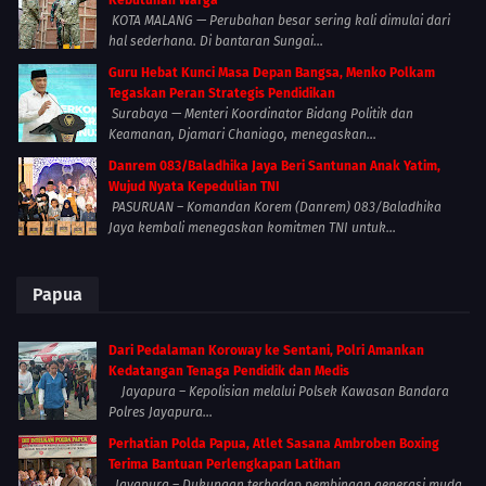
Kebutuhan Warga
KOTA MALANG — Perubahan besar sering kali dimulai dari
hal sederhana. Di bantaran Sungai...
Guru Hebat Kunci Masa Depan Bangsa, Menko Polkam
Tegaskan Peran Strategis Pendidikan
Surabaya — Menteri Koordinator Bidang Politik dan
Keamanan, Djamari Chaniago, menegaskan...
Danrem 083/Baladhika Jaya Beri Santunan Anak Yatim,
Wujud Nyata Kepedulian TNI
PASURUAN – Komandan Korem (Danrem) 083/Baladhika
Jaya kembali menegaskan komitmen TNI untuk...
Papua
Dari Pedalaman Koroway ke Sentani, Polri Amankan
Kedatangan Tenaga Pendidik dan Medis
Jayapura – Kepolisian melalui Polsek Kawasan Bandara
Polres Jayapura...
Perhatian Polda Papua, Atlet Sasana Ambroben Boxing
Terima Bantuan Perlengkapan Latihan
Jayapura – Dukungan terhadap pembinaan generasi muda