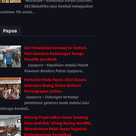
PASURUAN – Komandan Korem (Danrem)
083/Baladhika Jaya kembali menegaskan
komitmen TNI untuk...
Papua
Dari Pedalaman Koroway ke Sentani,
Polri Amankan Kedatangan Tenaga
Pendidik dan Medis
Jayapura – Kepolisian melalui Polsek
Kawasan Bandara Polres Jayapura...
Perhatian Polda Papua, Atlet Sasana
Ambroben Boxing Terima Bantuan
Perlengkapan Latihan
Jayapura – Dukungan terhadap
pembinaan generasi muda melalui jalur
olahraga kembali...
Menang Praperadilan Kasus Tambang
Emas Andi Muh. Irhong Naeing dan WNA,
Ditreskrimsus Polda Papua Tegaskan
Profesionalisme Penyidikan