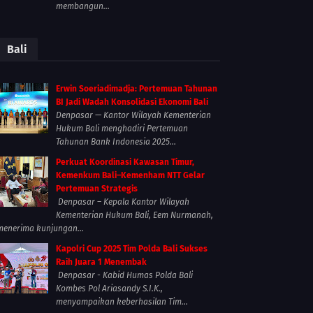
membangun...
Bali
Erwin Soeriadimadja: Pertemuan Tahunan
BI Jadi Wadah Konsolidasi Ekonomi Bali
Denpasar — Kantor Wilayah Kementerian
Hukum Bali menghadiri Pertemuan
Tahunan Bank Indonesia 2025...
Perkuat Koordinasi Kawasan Timur,
Kemenkum Bali–Kemenham NTT Gelar
Pertemuan Strategis
Denpasar – Kepala Kantor Wilayah
Kementerian Hukum Bali, Eem Nurmanah,
menerima kunjungan...
Kapolri Cup 2025 Tim Polda Bali Sukses
Raih Juara 1 Menembak
Denpasar - Kabid Humas Polda Bali
Kombes Pol Ariasandy S.I.K.,
menyampaikan keberhasilan Tim...