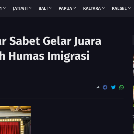
1
JATIM II
BALI
PAPUA
KALTARA
KALSEL
 Sabet Gelar Juara
h Humas Imigrasi
0
t