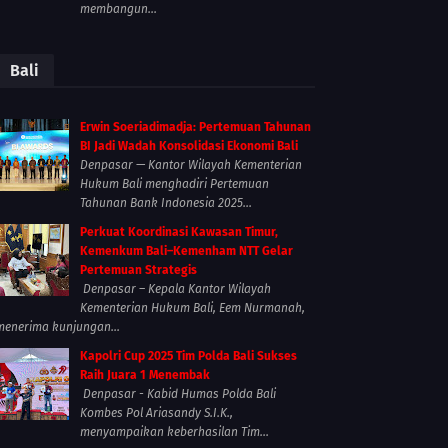
membangun...
Bali
Erwin Soeriadimadja: Pertemuan Tahunan
BI Jadi Wadah Konsolidasi Ekonomi Bali
Denpasar — Kantor Wilayah Kementerian
Hukum Bali menghadiri Pertemuan
Tahunan Bank Indonesia 2025...
Perkuat Koordinasi Kawasan Timur,
Kemenkum Bali–Kemenham NTT Gelar
Pertemuan Strategis
Denpasar – Kepala Kantor Wilayah
Kementerian Hukum Bali, Eem Nurmanah,
menerima kunjungan...
Kapolri Cup 2025 Tim Polda Bali Sukses
Raih Juara 1 Menembak
Denpasar - Kabid Humas Polda Bali
Kombes Pol Ariasandy S.I.K.,
menyampaikan keberhasilan Tim...