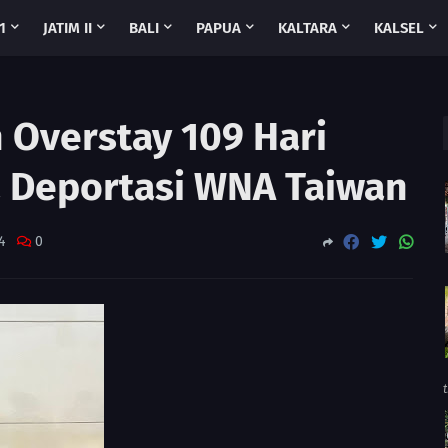
1
JATIM II
BALI
PAPUA
KALTARA
KALSEL
 Overstay 109 Hari
ja Deportasi WNA Taiwan
4
0
t