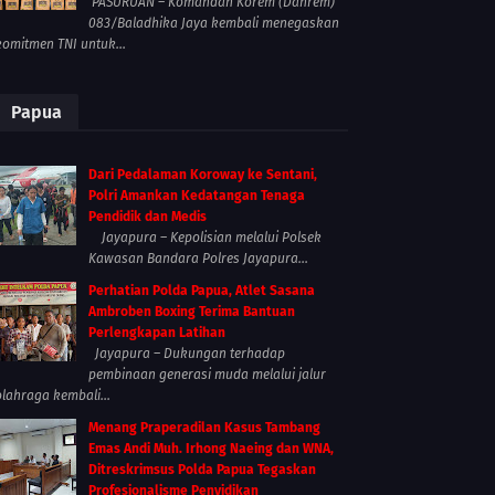
PASURUAN – Komandan Korem (Danrem)
083/Baladhika Jaya kembali menegaskan
komitmen TNI untuk...
Papua
Dari Pedalaman Koroway ke Sentani,
Polri Amankan Kedatangan Tenaga
Pendidik dan Medis
Jayapura – Kepolisian melalui Polsek
Kawasan Bandara Polres Jayapura...
Perhatian Polda Papua, Atlet Sasana
Ambroben Boxing Terima Bantuan
Perlengkapan Latihan
Jayapura – Dukungan terhadap
pembinaan generasi muda melalui jalur
olahraga kembali...
Menang Praperadilan Kasus Tambang
Emas Andi Muh. Irhong Naeing dan WNA,
Ditreskrimsus Polda Papua Tegaskan
Profesionalisme Penyidikan