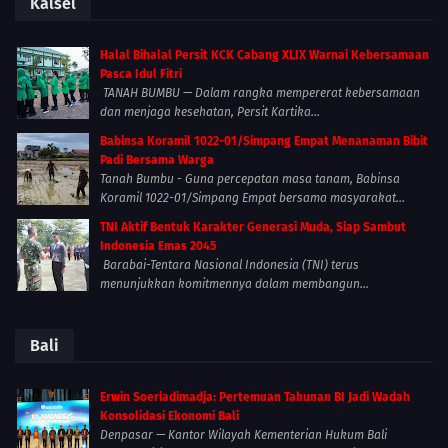
Kalsel
Halal Bihalal Persit KCK Cabang XLIX Warnai Kebersamaan
Pasca Idul Fitri
TANAH BUMBU — Dalam rangka mempererat kebersamaan
dan menjaga kesehatan, Persit Kartika...
Babinsa Koramil 1022-01/Simpang Empat Menanaman Bibit
Padi Bersama Warga
Tanah Bumbu - Guna percepatan masa tanam, Babinsa
Koramil 1022-01/Simpang Empat bersama masyarakat...
TNI Aktif Bentuk Karakter Generasi Muda, Siap Sambut
Indonesia Emas 2045
Barabai-Tentara Nasional Indonesia (TNI) terus
menunjukkan komitmennya dalam membangun...
Bali
Erwin Soeriadimadja: Pertemuan Tahunan BI Jadi Wadah
Konsolidasi Ekonomi Bali
Denpasar — Kantor Wilayah Kementerian Hukum Bali