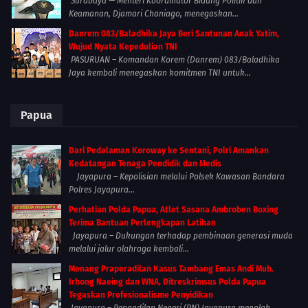
Surabaya — Menteri Koordinator Bidang Politik dan
Keamanan, Djamari Chaniago, menegaskan...
Danrem 083/Baladhika Jaya Beri Santunan Anak Yatim,
Wujud Nyata Kepedulian TNI
PASURUAN – Komandan Korem (Danrem) 083/Baladhika
Jaya kembali menegaskan komitmen TNI untuk...
Papua
Dari Pedalaman Koroway ke Sentani, Polri Amankan
Kedatangan Tenaga Pendidik dan Medis
Jayapura – Kepolisian melalui Polsek Kawasan Bandara
Polres Jayapura...
Perhatian Polda Papua, Atlet Sasana Ambroben Boxing
Terima Bantuan Perlengkapan Latihan
Jayapura – Dukungan terhadap pembinaan generasi muda
melalui jalur olahraga kembali...
Menang Praperadilan Kasus Tambang Emas Andi Muh.
Irhong Naeing dan WNA, Ditreskrimsus Polda Papua
Tegaskan Profesionalisme Penyidikan
Jayapura – Pengadilan Negeri (PN) Jayapura menolak