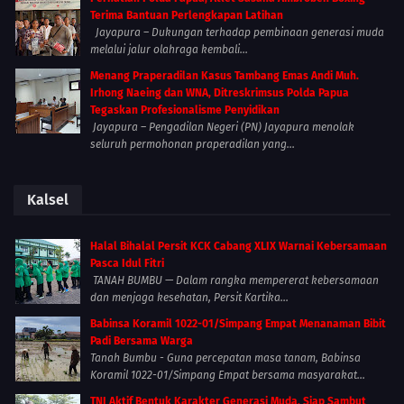
Terima Bantuan Perlengkapan Latihan
Jayapura – Dukungan terhadap pembinaan generasi muda
melalui jalur olahraga kembali...
Menang Praperadilan Kasus Tambang Emas Andi Muh.
Irhong Naeing dan WNA, Ditreskrimsus Polda Papua
Tegaskan Profesionalisme Penyidikan
Jayapura – Pengadilan Negeri (PN) Jayapura menolak
seluruh permohonan praperadilan yang...
Kalsel
Halal Bihalal Persit KCK Cabang XLIX Warnai Kebersamaan
Pasca Idul Fitri
TANAH BUMBU — Dalam rangka mempererat kebersamaan
dan menjaga kesehatan, Persit Kartika...
Babinsa Koramil 1022-01/Simpang Empat Menanaman Bibit
Padi Bersama Warga
Tanah Bumbu - Guna percepatan masa tanam, Babinsa
Koramil 1022-01/Simpang Empat bersama masyarakat...
TNI Aktif Bentuk Karakter Generasi Muda, Siap Sambut