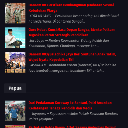
Danrem 083 Pastikan Pembangunan Jembatan Sesuai
Kebutuhan Warga
KOTA MALANG — Perubahan besar sering kali dimulai dari
hal sederhana. Di bantaran Sungai...
Guru Hebat Kunci Masa Depan Bangsa, Menko Polkam
Tegaskan Peran Strategis Pendidikan
Surabaya — Menteri Koordinator Bidang Politik dan
Keamanan, Djamari Chaniago, menegaskan...
Danrem 083/Baladhika Jaya Beri Santunan Anak Yatim,
Wujud Nyata Kepedulian TNI
PASURUAN – Komandan Korem (Danrem) 083/Baladhika
Jaya kembali menegaskan komitmen TNI untuk...
Papua
Dari Pedalaman Koroway ke Sentani, Polri Amankan
Kedatangan Tenaga Pendidik dan Medis
Jayapura – Kepolisian melalui Polsek Kawasan Bandara
Polres Jayapura...
Perhatian Polda Papua, Atlet Sasana Ambroben Boxing