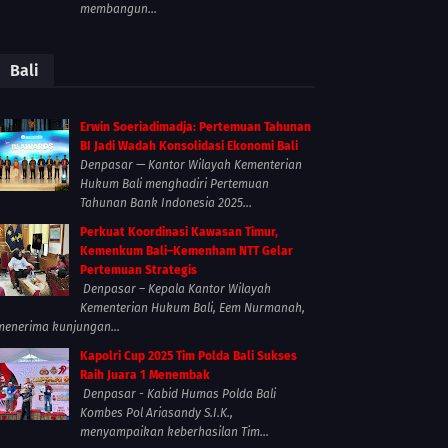
membangun...
Bali
Erwin Soeriadimadja: Pertemuan Tahunan
BI Jadi Wadah Konsolidasi Ekonomi Bali
Denpasar — Kantor Wilayah Kementerian
Hukum Bali menghadiri Pertemuan
Tahunan Bank Indonesia 2025...
Perkuat Koordinasi Kawasan Timur,
Kemenkum Bali–Kemenham NTT Gelar
Pertemuan Strategis
Denpasar – Kepala Kantor Wilayah
Kementerian Hukum Bali, Eem Nurmanah,
menerima kunjungan...
Kapolri Cup 2025 Tim Polda Bali Sukses
Raih Juara 1 Menembak
Denpasar - Kabid Humas Polda Bali
Kombes Pol Ariasandy S.I.K.,
menyampaikan keberhasilan Tim...