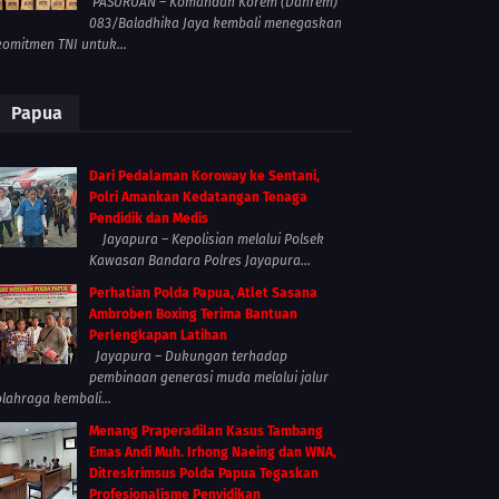
PASURUAN – Komandan Korem (Danrem)
083/Baladhika Jaya kembali menegaskan
komitmen TNI untuk...
Papua
Dari Pedalaman Koroway ke Sentani,
Polri Amankan Kedatangan Tenaga
Pendidik dan Medis
Jayapura – Kepolisian melalui Polsek
Kawasan Bandara Polres Jayapura...
Perhatian Polda Papua, Atlet Sasana
Ambroben Boxing Terima Bantuan
Perlengkapan Latihan
Jayapura – Dukungan terhadap
pembinaan generasi muda melalui jalur
olahraga kembali...
Menang Praperadilan Kasus Tambang
Emas Andi Muh. Irhong Naeing dan WNA,
Ditreskrimsus Polda Papua Tegaskan
Profesionalisme Penyidikan