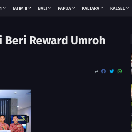
1
JATIM II
BALI
PAPUA
KALTARA
KALSEL
i Beri Reward Umroh
t