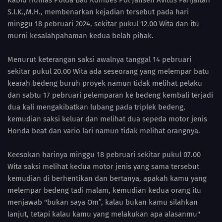
Kabid Humas Polda Bali Kombes Pol Jansen Avitus Panjaitan
S.I.K.,M.H., membenarkan kejadian tersebut pada hari
minggu 18 pebruari 2024, sekitar pukul 12.00 Wita dan itu
murni kesalahpahaman kedua belah pihak.
Menurut keterangan saksi awalnya tanggal 14 pebruari
sekitar pukul 20.00 Wita ada seseorang yang melempar batu
kearah bedeng buruh proyek namun tidak melihat pelaku
dan sabtu 17 pebruari pelemparan ke bedeng kembali terjadi
dua kali mengakibatkan lubang pada triplek bedeng,
kemudian saksi keluar dan melihat dua sepeda motor jenis
Honda beat dan vario lari namun tidak melihat orangnya.
Keesokan harinya minggu 18 pebruari sekitar pukul 07.00
Wita saksi melihat kedua motor jenis yang sama tersebut
kemudian di berhentikan dan bertanya, apakah kamu yang
melempar bedeng tadi malam, kemudian kedua orang itu
menjawab "bukan saya Om”, kalau bukan kamu silahkan
lanjut, tetapi kalau kamu yang melakukan apa alasanmu"