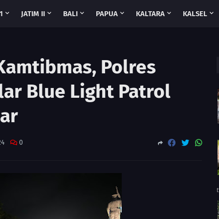
1
JATIM II
BALI
PAPUA
KALTARA
KALSEL
Kamtibmas, Polres
ar Blue Light Patrol
ar
24
0
t