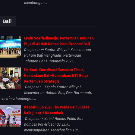
membangun...
Bali
Erwin Soeriadimadja: Pertemuan Tahunan
BI Jadi Wadah Konsolidasi Ekonomi Bali
Denpasar — Kantor Wilayah Kementerian
Hukum Bali menghadiri Pertemuan
Tahunan Bank Indonesia 2025...
Perkuat Koordinasi Kawasan Timur,
Kemenkum Bali–Kemenham NTT Gelar
Pertemuan Strategis
Denpasar – Kepala Kantor Wilayah
Kementerian Hukum Bali, Eem Nurmanah,
menerima kunjungan...
Kapolri Cup 2025 Tim Polda Bali Sukses
Raih Juara 1 Menembak
Denpasar - Kabid Humas Polda Bali
Kombes Pol Ariasandy S.I.K.,
menyampaikan keberhasilan Tim...