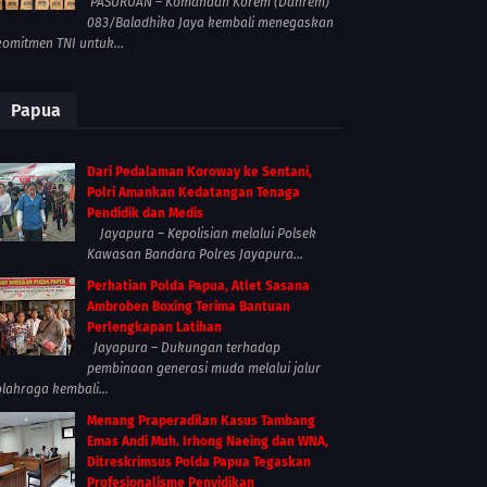
PASURUAN – Komandan Korem (Danrem)
083/Baladhika Jaya kembali menegaskan
komitmen TNI untuk...
Papua
Dari Pedalaman Koroway ke Sentani,
Polri Amankan Kedatangan Tenaga
Pendidik dan Medis
Jayapura – Kepolisian melalui Polsek
Kawasan Bandara Polres Jayapura...
Perhatian Polda Papua, Atlet Sasana
Ambroben Boxing Terima Bantuan
Perlengkapan Latihan
Jayapura – Dukungan terhadap
pembinaan generasi muda melalui jalur
olahraga kembali...
Menang Praperadilan Kasus Tambang
Emas Andi Muh. Irhong Naeing dan WNA,
Ditreskrimsus Polda Papua Tegaskan
Profesionalisme Penyidikan