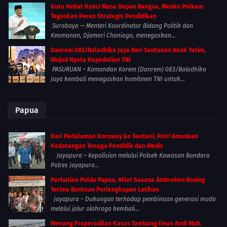
Guru Hebat Kunci Masa Depan Bangsa, Menko Polkam
Tegaskan Peran Strategis Pendidikan
Surabaya — Menteri Koordinator Bidang Politik dan
Keamanan, Djamari Chaniago, menegaskan...
Danrem 083/Baladhika Jaya Beri Santunan Anak Yatim,
Wujud Nyata Kepedulian TNI
PASURUAN – Komandan Korem (Danrem) 083/Baladhika
Jaya kembali menegaskan komitmen TNI untuk...
Papua
Dari Pedalaman Koroway ke Sentani, Polri Amankan
Kedatangan Tenaga Pendidik dan Medis
Jayapura – Kepolisian melalui Polsek Kawasan Bandara
Polres Jayapura...
Perhatian Polda Papua, Atlet Sasana Ambroben Boxing
Terima Bantuan Perlengkapan Latihan
Jayapura – Dukungan terhadap pembinaan generasi muda
melalui jalur olahraga kembali...
Menang Praperadilan Kasus Tambang Emas Andi Muh.