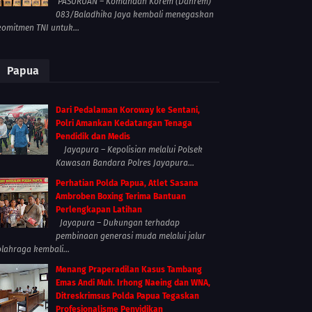
PASURUAN – Komandan Korem (Danrem)
083/Baladhika Jaya kembali menegaskan
komitmen TNI untuk...
Papua
Dari Pedalaman Koroway ke Sentani,
Polri Amankan Kedatangan Tenaga
Pendidik dan Medis
Jayapura – Kepolisian melalui Polsek
Kawasan Bandara Polres Jayapura...
Perhatian Polda Papua, Atlet Sasana
Ambroben Boxing Terima Bantuan
Perlengkapan Latihan
Jayapura – Dukungan terhadap
pembinaan generasi muda melalui jalur
olahraga kembali...
Menang Praperadilan Kasus Tambang
Emas Andi Muh. Irhong Naeing dan WNA,
Ditreskrimsus Polda Papua Tegaskan
Profesionalisme Penyidikan