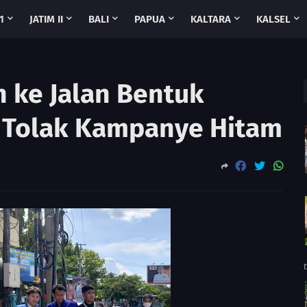
1
JATIM II
BALI
PAPUA
KALTARA
KALSEL
n ke Jalan Bentuk
 Tolak Kampanye Hitam
t