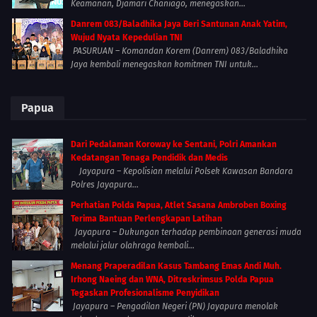
Keamanan, Djamari Chaniago, menegaskan...
Danrem 083/Baladhika Jaya Beri Santunan Anak Yatim,
Wujud Nyata Kepedulian TNI
PASURUAN – Komandan Korem (Danrem) 083/Baladhika
Jaya kembali menegaskan komitmen TNI untuk...
Papua
Dari Pedalaman Koroway ke Sentani, Polri Amankan
Kedatangan Tenaga Pendidik dan Medis
Jayapura – Kepolisian melalui Polsek Kawasan Bandara
Polres Jayapura...
Perhatian Polda Papua, Atlet Sasana Ambroben Boxing
Terima Bantuan Perlengkapan Latihan
Jayapura – Dukungan terhadap pembinaan generasi muda
melalui jalur olahraga kembali...
Menang Praperadilan Kasus Tambang Emas Andi Muh.
Irhong Naeing dan WNA, Ditreskrimsus Polda Papua
Tegaskan Profesionalisme Penyidikan
Jayapura – Pengadilan Negeri (PN) Jayapura menolak