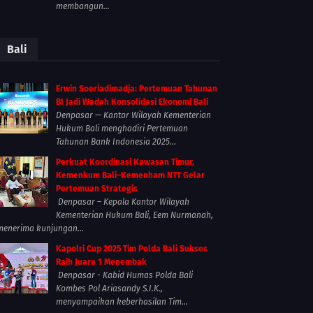
membangun...
Bali
Erwin Soeriadimadja: Pertemuan Tahunan
BI Jadi Wadah Konsolidasi Ekonomi Bali
Denpasar — Kantor Wilayah Kementerian
Hukum Bali menghadiri Pertemuan
Tahunan Bank Indonesia 2025...
Perkuat Koordinasi Kawasan Timur,
Kemenkum Bali–Kemenham NTT Gelar
Pertemuan Strategis
Denpasar – Kepala Kantor Wilayah
Kementerian Hukum Bali, Eem Nurmanah,
menerima kunjungan...
Kapolri Cup 2025 Tim Polda Bali Sukses
Raih Juara 1 Menembak
Denpasar - Kabid Humas Polda Bali
Kombes Pol Ariasandy S.I.K.,
menyampaikan keberhasilan Tim...