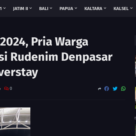
1
JATIM II
BALI
PAPUA
KALTARA
KALSEL
2024, Pria Warga
asi Rudenim Denpasar
Overstay
4
0
t