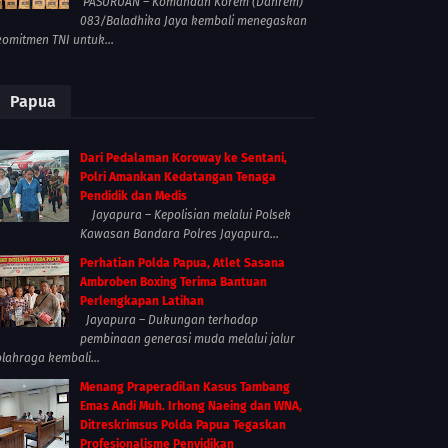
PASURUAN – Komandan Korem (Danrem)
083/Baladhika Jaya kembali menegaskan
komitmen TNI untuk...
Papua
Dari Pedalaman Koroway ke Sentani,
Polri Amankan Kedatangan Tenaga
Pendidik dan Medis
Jayapura – Kepolisian melalui Polsek
Kawasan Bandara Polres Jayapura...
Perhatian Polda Papua, Atlet Sasana
Ambroben Boxing Terima Bantuan
Perlengkapan Latihan
Jayapura – Dukungan terhadap
pembinaan generasi muda melalui jalur
olahraga kembali...
Menang Praperadilan Kasus Tambang
Emas Andi Muh. Irhong Naeing dan WNA,
Ditreskrimsus Polda Papua Tegaskan
Profesionalisme Penyidikan