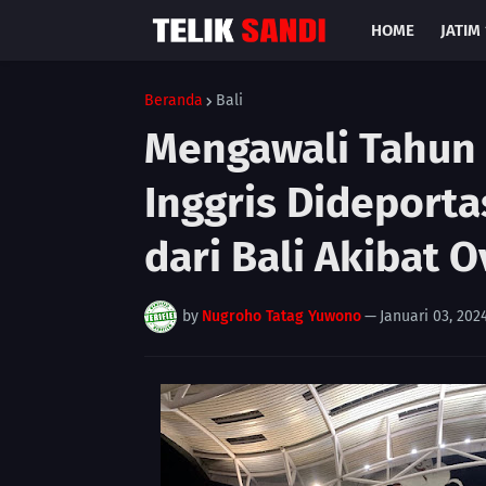
HOME
JATIM 
Beranda
Bali
Mengawali Tahun 
Inggris Dideport
dari Bali Akibat 
by
Nugroho Tatag Yuwono
—
Januari 03, 202