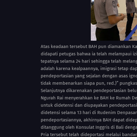
Atas keadaan tersebut BAH pun diamankan Kant
didapati petugas bahwa ia telah melampaui izin
tepatnya selama 24 hari sehingga telah melang
adalah karena kealpaannya, imigrasi tetap da
pendeportasian yang sejalan dengan asas ign
tidak membenarkan siapa pun, red.)” pungkas
Selanjutnya dikarenakan pendeportasian bel
Ngurah Rai menyerahkan ke BAH ke Rumah Det
untuk didetensi dan diupayakan pendeportasi
didetensi selama 13 hari di Rudenim Denpasa
pendeportasiannya, akhirnya BAH dapat dide
ditanggung oleh Konsulat Inggris di Bali den
Pria tersebut telah dideportasi melalui bandar