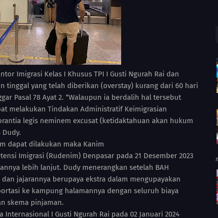
or Imigrasi Kelas I Khusus TPI I Gusti Ngurah Rai dan
 tinggal yang telah diberikan (overstay) kurang dari 60 hari
gar Pasal 78 Ayat 2. “Walaupun ia berdalih hal tersebut
pat melakukan Tindakan Administratif Keimigrasian
orantia legis neminem excusat (ketidaktahuan akan hukum
 Dudy.
um dapat dilakukan maka Kanim
ensi Imigrasi (Rudenim) Denpasar pada 21 Desember 2023
annya lebih lanjut. Dudy menerangkan setelah BAH
r dan jajarannya berupaya ekstra dalam mengupayakan
portasi ke kampung halamannya dengan seluruh biaya
gan skema pinjaman.
a Internasional I Gusti Ngurah Rai pada 02 Januari 2024