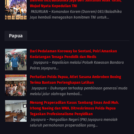
Danrem 083/Baladhika Jaya Beri Santunan Anak Yatim,
Wujud Nyata Kepedulian TNI
PASURUAN – Komandan Korem (Danrem) 083/Baladhika
Jaya kembali menegaskan komitmen TNI untuk...
Papua
Dari Pedalaman Koroway ke Sentani, Polri Amankan
Kedatangan Tenaga Pendidik dan Medis
Jayapura – Kepolisian melalui Polsek Kawasan Bandara
Polres Jayapura...
Perhatian Polda Papua, Atlet Sasana Ambroben Boxing
Terima Bantuan Perlengkapan Latihan
Jayapura – Dukungan terhadap pembinaan generasi muda
melalui jalur olahraga kembali...
Menang Praperadilan Kasus Tambang Emas Andi Muh.
Irhong Naeing dan WNA, Ditreskrimsus Polda Papua
Tegaskan Profesionalisme Penyidikan
Jayapura – Pengadilan Negeri (PN) Jayapura menolak
seluruh permohonan praperadilan yang...