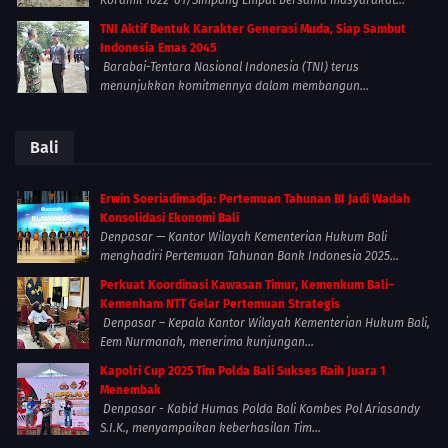
Koramil 1022-01/Simpang Empat bersama masyarakat...
TNI Aktif Bentuk Karakter Generasi Muda, Siap Sambut
Indonesia Emas 2045
Barabai-Tentara Nasional Indonesia (TNI) terus
menunjukkan komitmennya dalam membangun...
Bali
Erwin Soeriadimadja: Pertemuan Tahunan BI Jadi Wadah
Konsolidasi Ekonomi Bali
Denpasar — Kantor Wilayah Kementerian Hukum Bali
menghadiri Pertemuan Tahunan Bank Indonesia 2025...
Perkuat Koordinasi Kawasan Timur, Kemenkum Bali–
Kemenham NTT Gelar Pertemuan Strategis
Denpasar – Kepala Kantor Wilayah Kementerian Hukum Bali,
Eem Nurmanah, menerima kunjungan...
Kapolri Cup 2025 Tim Polda Bali Sukses Raih Juara 1
Menembak
Denpasar - Kabid Humas Polda Bali Kombes Pol Ariasandy
S.I.K., menyampaikan keberhasilan Tim...