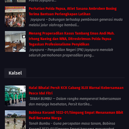
Polres Jayapura...
Perhatian Polda Papua, Atlet Sasana Ambroben Boxing
Terima Bantuan Perlengkapan Latihan
Jayapura – Dukungan terhadap pembinaan generasi muda
melalui jalur olahraga kembali...
Menang Praperadilan Kasus Tambang Emas Andi Muh.
Irhong Naeing dan WNA, Ditreskrimsus Polda Papua
Tegaskan Profesionalisme Penyidikan
Jayapura – Pengadilan Negeri (PN) Jayapura menolak
seluruh permohonan praperadilan yang...
Kalsel
Halal Bihalal Persit KCK Cabang XLIX Warnai Kebersamaan
Pasca Idul Fitri
TANAH BUMBU — Dalam rangka mempererat kebersamaan
dan menjaga kesehatan, Persit Kartika...
Babinsa Koramil 1022-01/Simpang Empat Menanaman Bibit
Padi Bersama Warga
Tanah Bumbu - Guna percepatan masa tanam, Babinsa