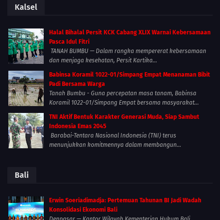
Kalsel
Halal Bihalal Persit KCK Cabang XLIX Warnai Kebersamaan
Pasca Idul Fitri
TANAH BUMBU — Dalam rangka mempererat kebersamaan
dan menjaga kesehatan, Persit Kartika...
Babinsa Koramil 1022-01/Simpang Empat Menanaman Bibit
Padi Bersama Warga
Tanah Bumbu - Guna percepatan masa tanam, Babinsa
Koramil 1022-01/Simpang Empat bersama masyarakat...
TNI Aktif Bentuk Karakter Generasi Muda, Siap Sambut
Indonesia Emas 2045
Barabai-Tentara Nasional Indonesia (TNI) terus
menunjukkan komitmennya dalam membangun...
Bali
Erwin Soeriadimadja: Pertemuan Tahunan BI Jadi Wadah
Konsolidasi Ekonomi Bali
Denpasar — Kantor Wilayah Kementerian Hukum Bali