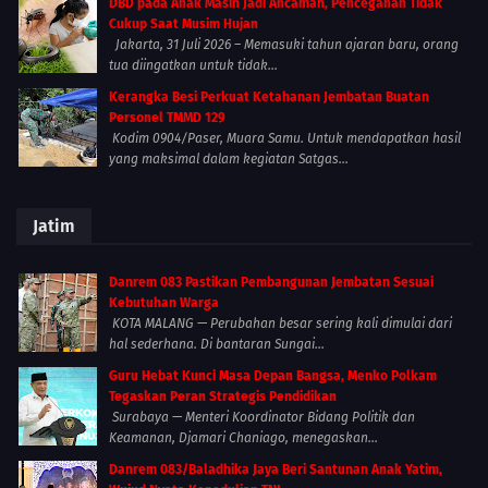
DBD pada Anak Masih Jadi Ancaman, Pencegahan Tidak
Cukup Saat Musim Hujan
Jakarta, 31 Juli 2026 – Memasuki tahun ajaran baru, orang
tua diingatkan untuk tidak...
Kerangka Besi Perkuat Ketahanan Jembatan Buatan
Personel TMMD 129
Kodim 0904/Paser, Muara Samu. Untuk mendapatkan hasil
yang maksimal dalam kegiatan Satgas...
Jatim
Danrem 083 Pastikan Pembangunan Jembatan Sesuai
Kebutuhan Warga
KOTA MALANG — Perubahan besar sering kali dimulai dari
hal sederhana. Di bantaran Sungai...
Guru Hebat Kunci Masa Depan Bangsa, Menko Polkam
Tegaskan Peran Strategis Pendidikan
Surabaya — Menteri Koordinator Bidang Politik dan
Keamanan, Djamari Chaniago, menegaskan...
Danrem 083/Baladhika Jaya Beri Santunan Anak Yatim,