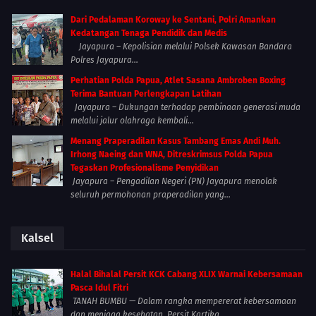
Dari Pedalaman Koroway ke Sentani, Polri Amankan
Kedatangan Tenaga Pendidik dan Medis
Jayapura – Kepolisian melalui Polsek Kawasan Bandara
Polres Jayapura...
Perhatian Polda Papua, Atlet Sasana Ambroben Boxing
Terima Bantuan Perlengkapan Latihan
Jayapura – Dukungan terhadap pembinaan generasi muda
melalui jalur olahraga kembali...
Menang Praperadilan Kasus Tambang Emas Andi Muh.
Irhong Naeing dan WNA, Ditreskrimsus Polda Papua
Tegaskan Profesionalisme Penyidikan
Jayapura – Pengadilan Negeri (PN) Jayapura menolak
seluruh permohonan praperadilan yang...
Kalsel
Halal Bihalal Persit KCK Cabang XLIX Warnai Kebersamaan
Pasca Idul Fitri
TANAH BUMBU — Dalam rangka mempererat kebersamaan
dan menjaga kesehatan, Persit Kartika...