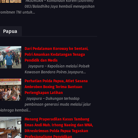
PASURUAN – Komandan Korem (Danrem)
083/Baladhika Jaya kembali menegaskan
komitmen TNI untuk...
Papua
Dari Pedalaman Koroway ke Sentani,
Polri Amankan Kedatangan Tenaga
Pendidik dan Medis
Jayapura – Kepolisian melalui Polsek
Kawasan Bandara Polres Jayapura...
Perhatian Polda Papua, Atlet Sasana
Ambroben Boxing Terima Bantuan
Perlengkapan Latihan
Jayapura – Dukungan terhadap
pembinaan generasi muda melalui jalur
olahraga kembali...
Menang Praperadilan Kasus Tambang
Emas Andi Muh. Irhong Naeing dan WNA,
Ditreskrimsus Polda Papua Tegaskan
Profesionalisme Penyidikan