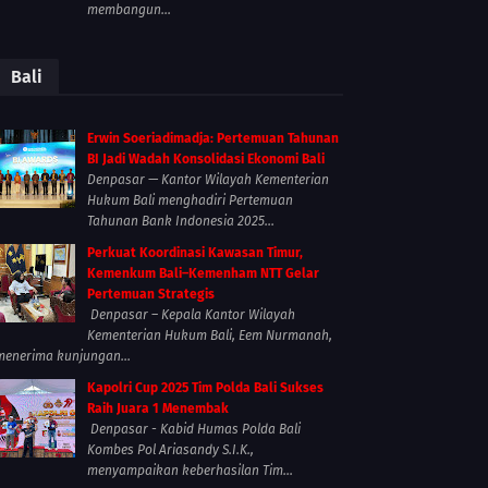
membangun...
Bali
Erwin Soeriadimadja: Pertemuan Tahunan
BI Jadi Wadah Konsolidasi Ekonomi Bali
Denpasar — Kantor Wilayah Kementerian
Hukum Bali menghadiri Pertemuan
Tahunan Bank Indonesia 2025...
Perkuat Koordinasi Kawasan Timur,
Kemenkum Bali–Kemenham NTT Gelar
Pertemuan Strategis
Denpasar – Kepala Kantor Wilayah
Kementerian Hukum Bali, Eem Nurmanah,
menerima kunjungan...
Kapolri Cup 2025 Tim Polda Bali Sukses
Raih Juara 1 Menembak
Denpasar - Kabid Humas Polda Bali
Kombes Pol Ariasandy S.I.K.,
menyampaikan keberhasilan Tim...