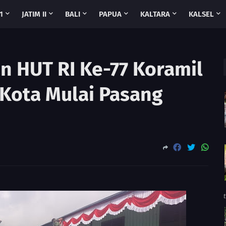
1
JATIM II
BALI
PAPUA
KALTARA
KALSEL
n HUT RI Ke-77 Koramil
Kota Mulai Pasang
t