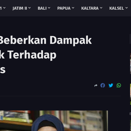
1
JATIM II
BALI
PAPUA
KALTARA
KALSEL
 Beberkan Dampak
ik Terhadap
s
t