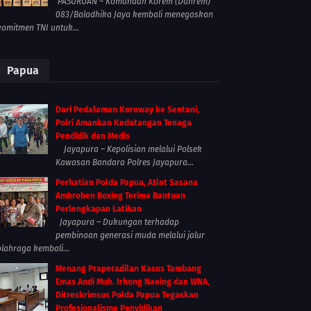
PASURUAN – Komandan Korem (Danrem)
083/Baladhika Jaya kembali menegaskan
komitmen TNI untuk...
Papua
Dari Pedalaman Koroway ke Sentani,
Polri Amankan Kedatangan Tenaga
Pendidik dan Medis
Jayapura – Kepolisian melalui Polsek
Kawasan Bandara Polres Jayapura...
Perhatian Polda Papua, Atlet Sasana
Ambroben Boxing Terima Bantuan
Perlengkapan Latihan
Jayapura – Dukungan terhadap
pembinaan generasi muda melalui jalur
olahraga kembali...
Menang Praperadilan Kasus Tambang
Emas Andi Muh. Irhong Naeing dan WNA,
Ditreskrimsus Polda Papua Tegaskan
Profesionalisme Penyidikan