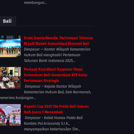
membangun...
Bali
Erwin Soeriadimadja: Pertemuan Tahunan
BI Jadi Wadah Konsolidasi Ekonomi Bali
Denpasar — Kantor Wilayah Kementerian
Hukum Bali menghadiri Pertemuan
Tahunan Bank Indonesia 2025...
Perkuat Koordinasi Kawasan Timur,
Kemenkum Bali–Kemenham NTT Gelar
Pertemuan Strategis
Denpasar – Kepala Kantor Wilayah
Kementerian Hukum Bali, Eem Nurmanah,
menerima kunjungan...
Kapolri Cup 2025 Tim Polda Bali Sukses
Raih Juara 1 Menembak
Denpasar - Kabid Humas Polda Bali
Kombes Pol Ariasandy S.I.K.,
menyampaikan keberhasilan Tim...