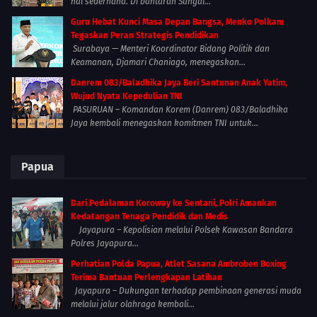
hal sederhana. Di bantaran Sungai...
Guru Hebat Kunci Masa Depan Bangsa, Menko Polkam
Tegaskan Peran Strategis Pendidikan
Surabaya — Menteri Koordinator Bidang Politik dan
Keamanan, Djamari Chaniago, menegaskan...
Danrem 083/Baladhika Jaya Beri Santunan Anak Yatim,
Wujud Nyata Kepedulian TNI
PASURUAN – Komandan Korem (Danrem) 083/Baladhika
Jaya kembali menegaskan komitmen TNI untuk...
Papua
Dari Pedalaman Koroway ke Sentani, Polri Amankan
Kedatangan Tenaga Pendidik dan Medis
Jayapura – Kepolisian melalui Polsek Kawasan Bandara
Polres Jayapura...
Perhatian Polda Papua, Atlet Sasana Ambroben Boxing
Terima Bantuan Perlengkapan Latihan
Jayapura – Dukungan terhadap pembinaan generasi muda
melalui jalur olahraga kembali...