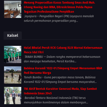
Menang Praperadilan Kasus Tambang Emas Andi Muh.
Irhong Naeing dan WNA, Ditreskrimsus Polda Papua
Tegaskan Profesionalisme Penyidikan
Jayapura – Pengadilan Negeri (PN) Jayapura menolak
seluruh permohonan praperadilan yang...
Kalsel
Halal Bihalal Persit KCK Cabang XLIX Warnai Kebersamaan
Pasca Idul Fitri
TANAH BUMBU — Dalam rangka mempererat kebersamaan
dan menjaga kesehatan, Persit Kartika...
Babinsa Koramil 1022-01/Simpang Empat Menanaman Bibit
Padi Bersama Warga
Tanah Bumbu - Guna percepatan masa tanam, Babinsa
Koramil 1022-01/Simpang Empat bersama masyarakat...
TNI Aktif Bentuk Karakter Generasi Muda, Siap Sambut
Indonesia Emas 2045
Barabai-Tentara Nasional Indonesia (TNI) terus
menunjukkan komitmennya dalam membangun...