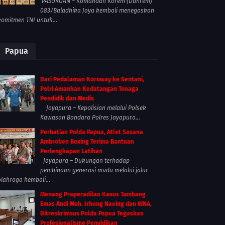
PASURUAN – Komandan Korem (Danrem)
083/Baladhika Jaya kembali menegaskan
komitmen TNI untuk...
Papua
Dari Pedalaman Koroway ke Sentani,
Polri Amankan Kedatangan Tenaga
Pendidik dan Medis
Jayapura – Kepolisian melalui Polsek
Kawasan Bandara Polres Jayapura...
Perhatian Polda Papua, Atlet Sasana
Ambroben Boxing Terima Bantuan
Perlengkapan Latihan
Jayapura – Dukungan terhadap
pembinaan generasi muda melalui jalur
olahraga kembali...
Menang Praperadilan Kasus Tambang
Emas Andi Muh. Irhong Naeing dan WNA,
Ditreskrimsus Polda Papua Tegaskan
Profesionalisme Penyidikan