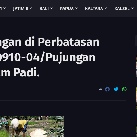
1
JATIM II
BALI
PAPUA
KALTARA
KALSEL
gan di Perbatasan
0910-04/Pujungan
m Padi.
t