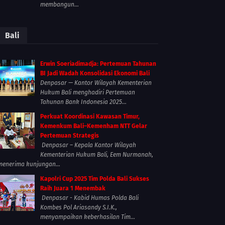
membangun...
Bali
Erwin Soeriadimadja: Pertemuan Tahunan
BI Jadi Wadah Konsolidasi Ekonomi Bali
Denpasar — Kantor Wilayah Kementerian
Hukum Bali menghadiri Pertemuan
Tahunan Bank Indonesia 2025...
Perkuat Koordinasi Kawasan Timur,
Kemenkum Bali–Kemenham NTT Gelar
Pertemuan Strategis
Denpasar – Kepala Kantor Wilayah
Kementerian Hukum Bali, Eem Nurmanah,
menerima kunjungan...
Kapolri Cup 2025 Tim Polda Bali Sukses
Raih Juara 1 Menembak
Denpasar - Kabid Humas Polda Bali
Kombes Pol Ariasandy S.I.K.,
menyampaikan keberhasilan Tim...