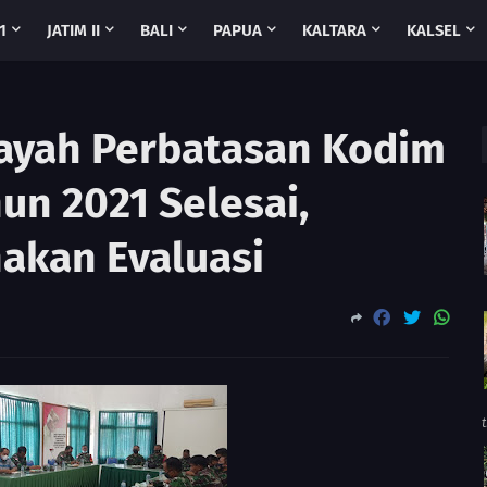
1
JATIM II
BALI
PAPUA
KALTARA
KALSEL
ayah Perbatasan Kodim
un 2021 Selesai,
akan Evaluasi
t