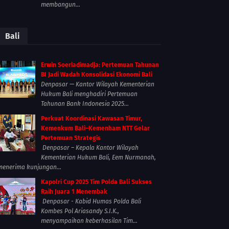
membangun...
Bali
Erwin Soeriadimadja: Pertemuan Tahunan
BI Jadi Wadah Konsolidasi Ekonomi Bali
Denpasar — Kantor Wilayah Kementerian
Hukum Bali menghadiri Pertemuan
Tahunan Bank Indonesia 2025...
Perkuat Koordinasi Kawasan Timur,
Kemenkum Bali–Kemenham NTT Gelar
Pertemuan Strategis
Denpasar – Kepala Kantor Wilayah
Kementerian Hukum Bali, Eem Nurmanah,
menerima kunjungan...
Kapolri Cup 2025 Tim Polda Bali Sukses
Raih Juara 1 Menembak
Denpasar - Kabid Humas Polda Bali
Kombes Pol Ariasandy S.I.K.,
menyampaikan keberhasilan Tim...