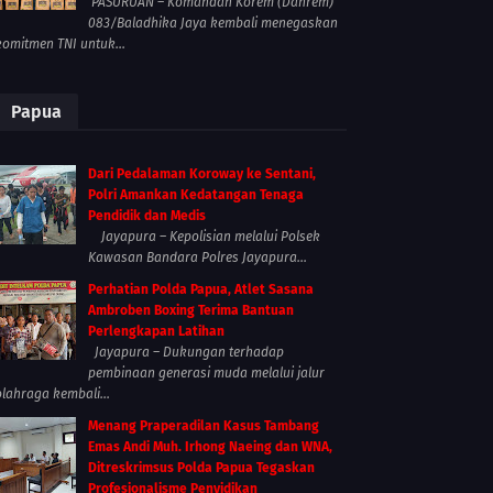
PASURUAN – Komandan Korem (Danrem)
083/Baladhika Jaya kembali menegaskan
komitmen TNI untuk...
Papua
Dari Pedalaman Koroway ke Sentani,
Polri Amankan Kedatangan Tenaga
Pendidik dan Medis
Jayapura – Kepolisian melalui Polsek
Kawasan Bandara Polres Jayapura...
Perhatian Polda Papua, Atlet Sasana
Ambroben Boxing Terima Bantuan
Perlengkapan Latihan
Jayapura – Dukungan terhadap
pembinaan generasi muda melalui jalur
olahraga kembali...
Menang Praperadilan Kasus Tambang
Emas Andi Muh. Irhong Naeing dan WNA,
Ditreskrimsus Polda Papua Tegaskan
Profesionalisme Penyidikan