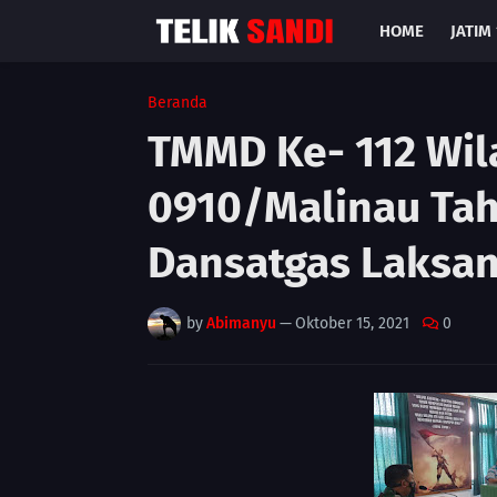
HOME
JATIM 
Beranda
TMMD Ke- 112 Wil
0910/Malinau Tah
Dansatgas Laksan
by
Abimanyu
—
Oktober 15, 2021
0