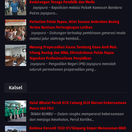
Kedatangan Tenaga Pendidik dan Medis
Jayapura – Kepolisian melalui Polsek Kawasan Bandara
Polres Jayapura...
Perhatian Polda Papua, Atlet Sasana Ambroben Boxing
Terima Bantuan Perlengkapan Latihan
Jayapura – Dukungan terhadap pembinaan generasi muda
melalui jalur olahraga kembali...
Menang Praperadilan Kasus Tambang Emas Andi Muh.
Irhong Naeing dan WNA, Ditreskrimsus Polda Papua
Tegaskan Profesionalisme Penyidikan
Jayapura – Pengadilan Negeri (PN) Jayapura menolak
seluruh permohonan praperadilan yang...
Kalsel
Halal Bihalal Persit KCK Cabang XLIX Warnai Kebersamaan
Pasca Idul Fitri
TANAH BUMBU — Dalam rangka mempererat kebersamaan
dan menjaga kesehatan, Persit Kartika...
Babinsa Koramil 1022-01/Simpang Empat Menanaman Bibit