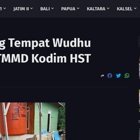
1
JATIM II
BALI
PAPUA
KALTARA
KALSEL
g Tempat Wudhu
 TMMD Kodim HST
t