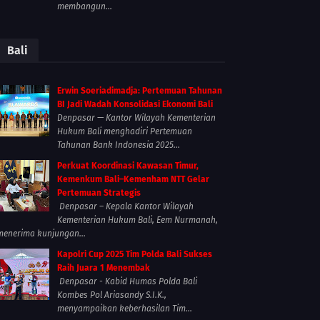
membangun...
Bali
Erwin Soeriadimadja: Pertemuan Tahunan
BI Jadi Wadah Konsolidasi Ekonomi Bali
Denpasar — Kantor Wilayah Kementerian
Hukum Bali menghadiri Pertemuan
Tahunan Bank Indonesia 2025...
Perkuat Koordinasi Kawasan Timur,
Kemenkum Bali–Kemenham NTT Gelar
Pertemuan Strategis
Denpasar – Kepala Kantor Wilayah
Kementerian Hukum Bali, Eem Nurmanah,
menerima kunjungan...
Kapolri Cup 2025 Tim Polda Bali Sukses
Raih Juara 1 Menembak
Denpasar - Kabid Humas Polda Bali
Kombes Pol Ariasandy S.I.K.,
menyampaikan keberhasilan Tim...