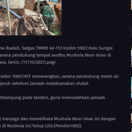
a ibadah, Satgas TMMD ke-112 Kodim 1002/Hulu Sungai
 sarana pendukung tempat wudhu Mushola Noor Iman di
a. Senin, (11/10/2021).pagi
2 Kodim 1002/HST menerangkan, sarana pendukung mesin air
engaruh sebelum jamaah melaksanakan shalat.
hu ditampung pada tandon, guna memudahkan jamaah
t menjaga dan memelihara Mushola Noor Iman ini dengan
i Mushola ini,"tutup Lilis.(Pendim1002).