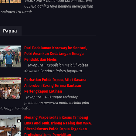
PASURUAN – Komandan Korem (Danrem)
083/Baladhika Jaya kembali menegaskan
komitmen TNI untuk...
Papua
Dari Pedalaman Koroway ke Sentani,
Polri Amankan Kedatangan Tenaga
Pendidik dan Medis
Jayapura – Kepolisian melalui Polsek
Kawasan Bandara Polres Jayapura...
Perhatian Polda Papua, Atlet Sasana
Ambroben Boxing Terima Bantuan
Perlengkapan Latihan
Jayapura – Dukungan terhadap
pembinaan generasi muda melalui jalur
olahraga kembali...
Menang Praperadilan Kasus Tambang
Emas Andi Muh. Irhong Naeing dan WNA,
Ditreskrimsus Polda Papua Tegaskan
Profesionalisme Penyidikan