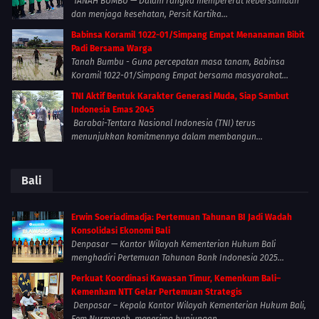
TANAH BUMBU — Dalam rangka mempererat kebersamaan
dan menjaga kesehatan, Persit Kartika...
Babinsa Koramil 1022-01/Simpang Empat Menanaman Bibit
Padi Bersama Warga
Tanah Bumbu - Guna percepatan masa tanam, Babinsa
Koramil 1022-01/Simpang Empat bersama masyarakat...
TNI Aktif Bentuk Karakter Generasi Muda, Siap Sambut
Indonesia Emas 2045
Barabai-Tentara Nasional Indonesia (TNI) terus
menunjukkan komitmennya dalam membangun...
Bali
Erwin Soeriadimadja: Pertemuan Tahunan BI Jadi Wadah
Konsolidasi Ekonomi Bali
Denpasar — Kantor Wilayah Kementerian Hukum Bali
menghadiri Pertemuan Tahunan Bank Indonesia 2025...
Perkuat Koordinasi Kawasan Timur, Kemenkum Bali–
Kemenham NTT Gelar Pertemuan Strategis
Denpasar – Kepala Kantor Wilayah Kementerian Hukum Bali,
Eem Nurmanah, menerima kunjungan...