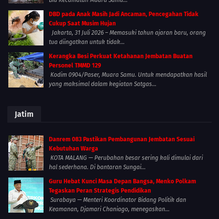
Biu Kecamatan Muara Samu...
DBD pada Anak Masih Jadi Ancaman, Pencegahan Tidak
Cukup Saat Musim Hujan
Jakarta, 31 Juli 2026 – Memasuki tahun ajaran baru, orang
tua diingatkan untuk tidak...
Kerangka Besi Perkuat Ketahanan Jembatan Buatan
Personel TMMD 129
Kodim 0904/Paser, Muara Samu. Untuk mendapatkan hasil
yang maksimal dalam kegiatan Satgas...
Jatim
Danrem 083 Pastikan Pembangunan Jembatan Sesuai
Kebutuhan Warga
KOTA MALANG — Perubahan besar sering kali dimulai dari
hal sederhana. Di bantaran Sungai...
Guru Hebat Kunci Masa Depan Bangsa, Menko Polkam
Tegaskan Peran Strategis Pendidikan
Surabaya — Menteri Koordinator Bidang Politik dan
Keamanan, Djamari Chaniago, menegaskan...