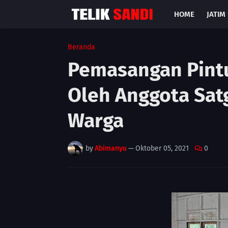
HOME
JATIM 
Beranda
Pemasangan Pint
Oleh Anggota Sa
Warga
by
Abimanyu
—
Oktober 05, 2021
0