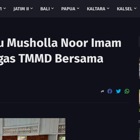
1
JATIM II
BALI
PAPUA
KALTARA
KALSEL
u Musholla Noor Imam
tgas TMMD Bersama
t