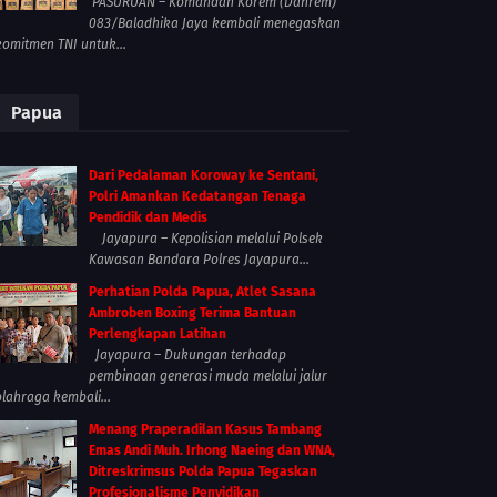
PASURUAN – Komandan Korem (Danrem)
083/Baladhika Jaya kembali menegaskan
komitmen TNI untuk...
Papua
Dari Pedalaman Koroway ke Sentani,
Polri Amankan Kedatangan Tenaga
Pendidik dan Medis
Jayapura – Kepolisian melalui Polsek
Kawasan Bandara Polres Jayapura...
Perhatian Polda Papua, Atlet Sasana
Ambroben Boxing Terima Bantuan
Perlengkapan Latihan
Jayapura – Dukungan terhadap
pembinaan generasi muda melalui jalur
olahraga kembali...
Menang Praperadilan Kasus Tambang
Emas Andi Muh. Irhong Naeing dan WNA,
Ditreskrimsus Polda Papua Tegaskan
Profesionalisme Penyidikan