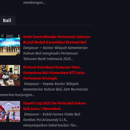
membangun...
Bali
Erwin Soeriadimadja: Pertemuan Tahunan
BI Jadi Wadah Konsolidasi Ekonomi Bali
Denpasar — Kantor Wilayah Kementerian
Hukum Bali menghadiri Pertemuan
Tahunan Bank Indonesia 2025...
Perkuat Koordinasi Kawasan Timur,
Kemenkum Bali–Kemenham NTT Gelar
Pertemuan Strategis
Denpasar – Kepala Kantor Wilayah
Kementerian Hukum Bali, Eem Nurmanah,
menerima kunjungan...
Kapolri Cup 2025 Tim Polda Bali Sukses
Raih Juara 1 Menembak
Denpasar - Kabid Humas Polda Bali
Kombes Pol Ariasandy S.I.K.,
menyampaikan keberhasilan Tim...