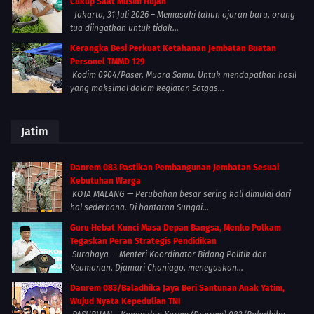
Cukup Saat Musim Hujan
Jakarta, 31 Juli 2026 – Memasuki tahun ajaran baru, orang
tua diingatkan untuk tidak...
Kerangka Besi Perkuat Ketahanan Jembatan Buatan
Personel TMMD 129
Kodim 0904/Paser, Muara Samu. Untuk mendapatkan hasil
yang maksimal dalam kegiatan Satgas...
Jatim
Danrem 083 Pastikan Pembangunan Jembatan Sesuai
Kebutuhan Warga
KOTA MALANG — Perubahan besar sering kali dimulai dari
hal sederhana. Di bantaran Sungai...
Guru Hebat Kunci Masa Depan Bangsa, Menko Polkam
Tegaskan Peran Strategis Pendidikan
Surabaya — Menteri Koordinator Bidang Politik dan
Keamanan, Djamari Chaniago, menegaskan...
Danrem 083/Baladhika Jaya Beri Santunan Anak Yatim,
Wujud Nyata Kepedulian TNI