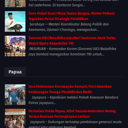
hal sederhana. Di bantaran Sungai...
Guru Hebat Kunci Masa Depan Bangsa, Menko Polkam
Tegaskan Peran Strategis Pendidikan
Surabaya — Menteri Koordinator Bidang Politik dan
Keamanan, Djamari Chaniago, menegaskan...
Danrem 083/Baladhika Jaya Beri Santunan Anak Yatim,
Wujud Nyata Kepedulian TNI
PASURUAN – Komandan Korem (Danrem) 083/Baladhika
Jaya kembali menegaskan komitmen TNI untuk...
Papua
Dari Pedalaman Koroway ke Sentani, Polri Amankan
Kedatangan Tenaga Pendidik dan Medis
Jayapura – Kepolisian melalui Polsek Kawasan Bandara
Polres Jayapura...
Perhatian Polda Papua, Atlet Sasana Ambroben Boxing
Terima Bantuan Perlengkapan Latihan
Jayapura – Dukungan terhadap pembinaan generasi muda
melalui jalur olahraga kembali...